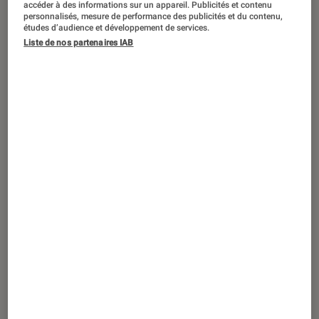
“Her Private Hell” est présenté au Festival de Cannes, hors
accéder à des informations sur un appareil. Publicités et contenu
personnalisés, mesure de performance des publicités et du contenu,
compétition.
©The Jokers Films
études d’audience et développement de services.
Liste de nos partenaires IAB
Absent des salles depuis dix ans, le
réalisateur de
Drive
revient à Cannes
hors compétition avec
Her Private
Hell
, son 11e long-métrage. Un projet
né d’une expérience de mort
imminente, d’une beauté indiscutable,
mais scénaristiquement
incompréhensible.
Introduction
Ce retour sur
la Croisette
relève du miracle
pour le cinéaste danois, qui n’avait pas tourné