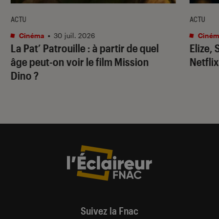
ACTU
ACTU
Cinéma
•
30 juil. 2026
Ciném
La Pat’ Patrouille
: à partir de quel
Elize,
âge peut-on voir le film
Mission
Netflix
Dino
?
Suivez la Fnac