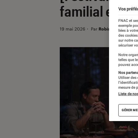
familial et na
Vos préfé
FNAC et ses
exemple pou
19 mai 2026
・
Par
Robin Negre
liées à votr
des cookies
sur notre c
sécuriser vo
Notre organ
telles que l
pouvez acce
Nos partenai
Utiliser des
l’identifica
mesure de p
Liste de no
GÉRER ME