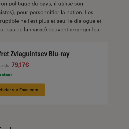
ion politique du pays, il utilise son
stes), pour personnifier la nation. Les
ruptible ne l’est plus et seul le dialogue et
idu, pas de la masse) peuvent arranger les
fret Zviaguintsev Blu-ray
79,17€
tir de
n stock
cheter sur Fnac.com