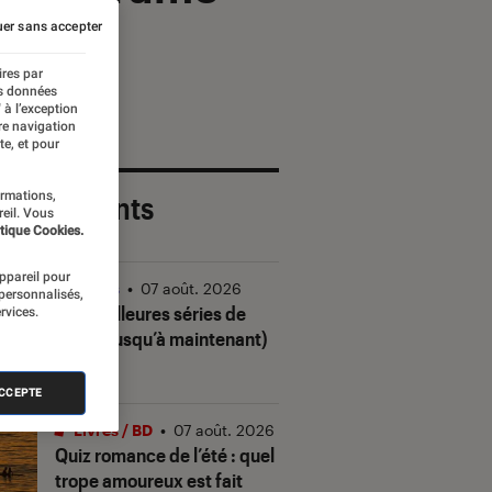
er sans accepter
ires par
es données
 à l’exception
re navigation
te, et pour
ormations,
 plus récents
reil. Vous
tique Cookies.
appareil pour
Séries
•
07 août. 2026
 personnalisés,
Les meilleures séries de
rvices.
2026 (jusqu’à maintenant)
ACCEPTE
Livres / BD
•
07 août. 2026
Quiz romance de l’été : quel
trope amoureux est fait