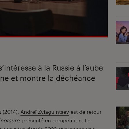
’intéresse à la Russie à l’aube
aine et montre la déchéance
n
(2014),
Andreï Zviaguintsev
est de retour
inotaure
, présenté en compétition. Le