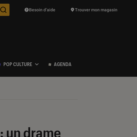
Besoin d’aide
Trouver mon magasin
Des suggestions de produits vont vous être proposées pendant vo
POP CULTURE
AGENDA
: un drame