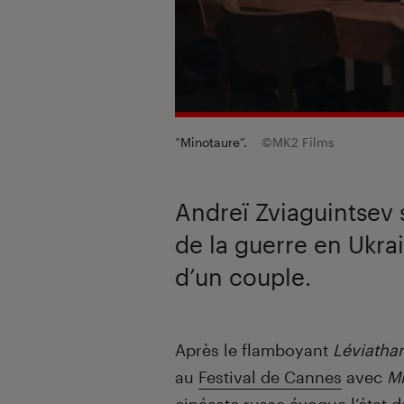
“Minotaure”.
©MK2 Films
Andreï Zviaguintsev s
de la guerre en Ukr
d’un couple.
Introduction
Après le flamboyant
Léviatha
au
Festival de Cannes
avec
M