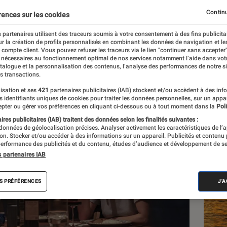
tional
Continu
rences sur les cookies
 partenaires utilisent des traceurs soumis à votre consentement à des fins publicita
r la création de profils personnalisés en combinant les données de navigation et l
e compte client. Vous pouvez refuser les traceurs via le lien "continuer sans accepter"
 nécessaires au fonctionnement optimal de nos services notamment l’aide dans vot
atalogue et la personnalisation des contenus, l’analyse des performances de notre si
s transactions.
isation et ses
421
partenaires publicitaires (IAB) stockent et/ou accèdent à des inf
Les
es identifiants uniques de cookies pour traiter les données personnelles, sur un appa
pter ou gérer vos préférences en cliquant ci-dessous ou à tout moment dans la
Poli
res publicitaires (IAB) traitent des données selon les finalités suivantes :
 données de géolocalisation précises. Analyser activement les caractéristiques de l’
tion. Stocker et/ou accéder à des informations sur un appareil. Publicités et contenu
erformance des publicités et du contenu, études d’audience et développement de se
s partenaires IAB
S PRÉFÉRENCES
J'