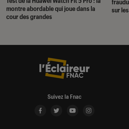
Test de la Huawei Watch Fit 5 Pro : la
fraudu
montre abordable qui joue dans la
sur le
cour des grandes
Suivez la Fnac