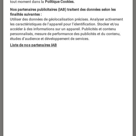
©Google
tout moment dans la
Politique Cookies.
Nos partenaires publicitaires (IAB) traitent des données selon les
finalités suivantes :
Utiliser des données de géolocalisation précises. Analyser activement
Annoncées, fuitées, commentées
les caractéristiques de l’appareil pour l’identification. Stocker et/ou
accéder à des informations sur un appareil. Publicités et contenu
depuis des mois, les lunettes
personnalisés, mesure de performance des publicités et du contenu,
études d’audience et développement de services.
intelligentes du duo Samsung-Google
Liste de nos partenaires IAB
sont enfin sorties du bois. Présentées
à l’occasion de Google I/O 2026, elles
arrivent sur un terrain déjà occupé par
les Ray-Ban de Meta, et entendent
bien s’y imposer. À ce stade, les deux
partenaires lèvent surtout le voile sur
l’esthétique et les usages. Pour les
détails précis, il faudra encore
patienter.