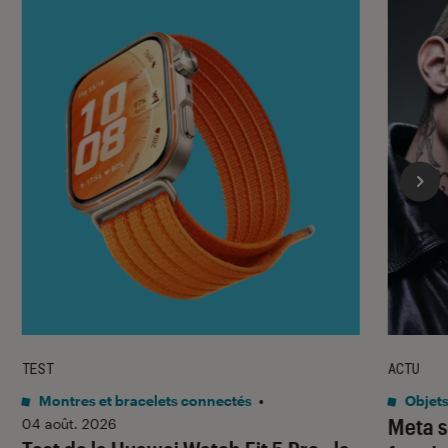
TEST
ACTU
Montres et bracelets connectés
•
Objets
Meta s
04 août. 2026