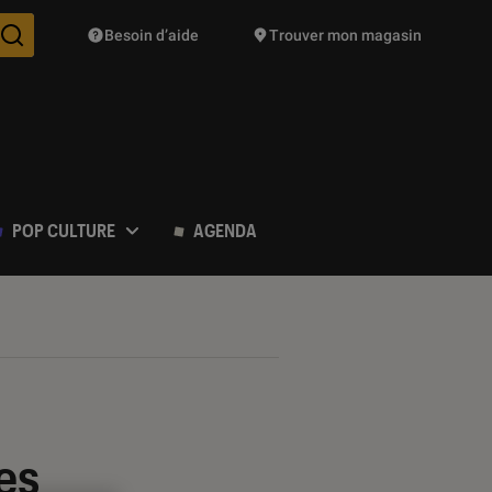
Besoin d’aide
Trouver mon magasin
Des suggestions de produits vont vous être proposées pendant vo
POP CULTURE
AGENDA
es