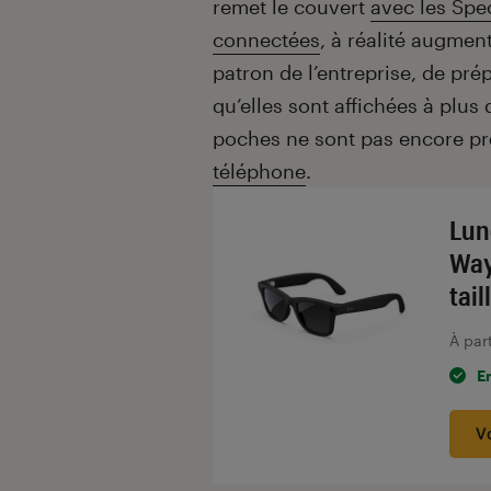
remet le couvert
avec les Spe
connectées
, à réalité augment
patron de l’entreprise, de pré
qu’elles sont affichées à plu
poches ne sont pas encore prê
téléphone
.
Lun
Way
tai
À par
E
V