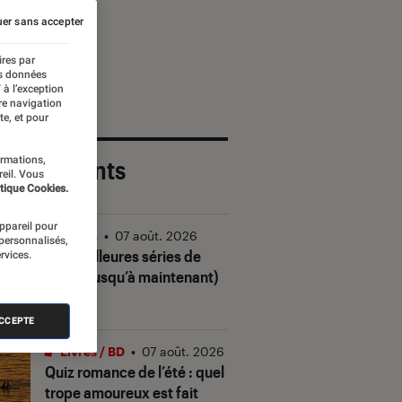
er sans accepter
ires par
es données
 à l’exception
re navigation
te, et pour
ormations,
 plus récents
reil. Vous
tique Cookies.
appareil pour
Séries
•
07 août. 2026
 personnalisés,
Les meilleures séries de
rvices.
2026 (jusqu’à maintenant)
ACCEPTE
Livres / BD
•
07 août. 2026
Quiz romance de l’été : quel
trope amoureux est fait