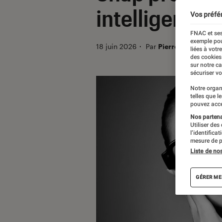
intelligentes
Vos préfé
FNAC et ses
exemple pou
18 juin 2026
・
Par
Pierre Crochart
liées à votr
des cookies
sur notre c
sécuriser vo
Notre organ
telles que l
pouvez acce
Nos partenai
Utiliser des
l’identifica
mesure de p
Liste de no
GÉRER ME