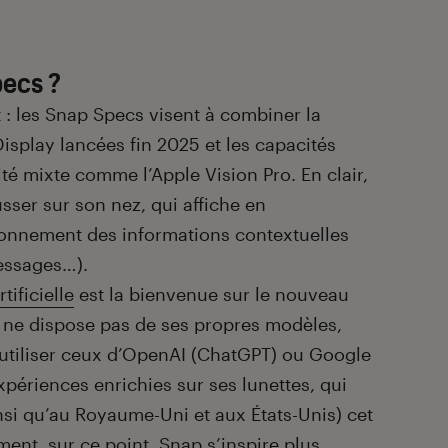
pecs ?
: les Snap Specs visent à combiner la
Display lancées fin 2025 et les capacités
té mixte comme l’Apple Vision Pro. En clair,
sser sur son nez, qui affiche en
ronnement des informations contextuelles
messages…).
rtificielle
est la bienvenue sur le nouveau
e ne dispose pas de ses propres modèles,
à utiliser ceux d’OpenAI (ChatGPT) ou Google
périences enrichies sur ses lunettes, qui
nsi qu’au Royaume-Uni et aux États-Unis) cet
ent, sur ce point, Snap s’inspire plus