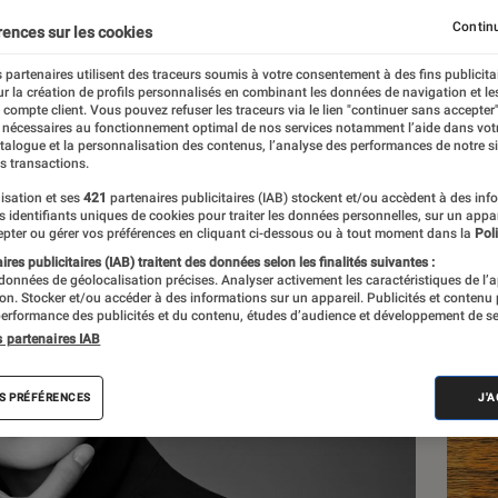
 à 2 300 €
Continu
rences sur les cookies
 partenaires utilisent des traceurs soumis à votre consentement à des fins publicita
r la création de profils personnalisés en combinant les données de navigation et l
e compte client. Vous pouvez refuser les traceurs via le lien "continuer sans accepter"
 nécessaires au fonctionnement optimal de nos services notamment l’aide dans vot
atalogue et la personnalisation des contenus, l’analyse des performances de notre si
s transactions.
isation et ses
421
partenaires publicitaires (IAB) stockent et/ou accèdent à des inf
Les
es identifiants uniques de cookies pour traiter les données personnelles, sur un appa
pter ou gérer vos préférences en cliquant ci-dessous ou à tout moment dans la
Poli
res publicitaires (IAB) traitent des données selon les finalités suivantes :
 données de géolocalisation précises. Analyser activement les caractéristiques de l’
tion. Stocker et/ou accéder à des informations sur un appareil. Publicités et contenu
erformance des publicités et du contenu, études d’audience et développement de se
s partenaires IAB
S PRÉFÉRENCES
J'