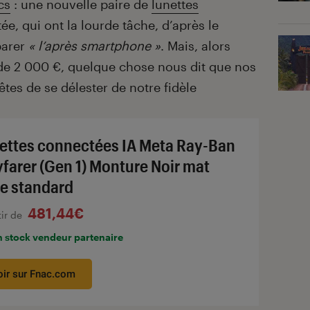
cs
: une nouvelle paire de
lunettes
ée, qui ont la lourde tâche, d’après le
parer
« l’après smartphone »
. Mais, alors
s de 2 000 €, quelque chose nous dit que nos
tes de se délester de notre fidèle
ettes connectées IA Meta Ray-Ban
farer (Gen 1) Monture Noir mat
lle standard
481,44€
tir de
n stock vendeur partenaire
oir sur Fnac.com