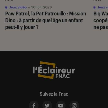
Jeux vidéo
•
30 juil. 2026
Jeux v
Paw Patrol, la Pat’Patrouille : Mission
Big Wa
Dino
: à partir de quel âge un enfant
coopér
peut-il y jouer ?
ne pas
Suivez la Fnac