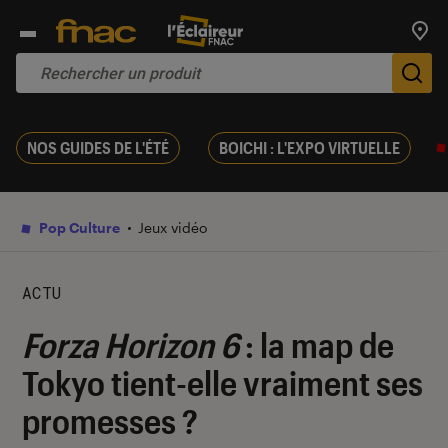
Trouv
De
NOS GUIDES DE L'ÉTÉ
BOICHI : L'EXPO VIRTUELLE
Pop Culture
Jeux vidéo
ACTU
Forza Horizon 6
: la map de
Tokyo tient-elle vraiment ses
promesses ?