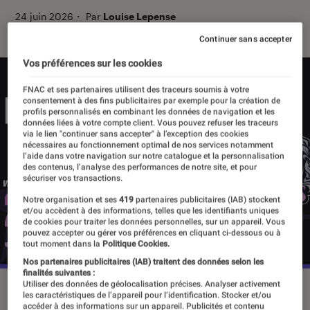
24 juin 2026
・
Par
Louise Lepense
Continuer sans accepter
Vos préférences sur les cookies
FNAC et ses partenaires utilisent des traceurs soumis à votre
consentement à des fins publicitaires par exemple pour la création de
profils personnalisés en combinant les données de navigation et les
données liées à votre compte client. Vous pouvez refuser les traceurs
via le lien "continuer sans accepter" à l’exception des cookies
nécessaires au fonctionnement optimal de nos services notamment
l’aide dans votre navigation sur notre catalogue et la personnalisation
des contenus, l’analyse des performances de notre site, et pour
sécuriser vos transactions.
Notre organisation et ses
419
partenaires publicitaires (IAB) stockent
et/ou accèdent à des informations, telles que les identifiants uniques
de cookies pour traiter les données personnelles, sur un appareil. Vous
pouvez accepter ou gérer vos préférences en cliquant ci-dessous ou à
tout moment dans la
Politique Cookies.
Nos partenaires publicitaires (IAB) traitent des données selon les
finalités suivantes :
Utiliser des données de géolocalisation précises. Analyser activement
La Major IV de la “Call of Duty” League aura lieu à Paris La
les caractéristiques de l’appareil pour l’identification. Stocker et/ou
Défense Arena du 25 au 28 juin prochain.
©Paris La
accéder à des informations sur un appareil. Publicités et contenu