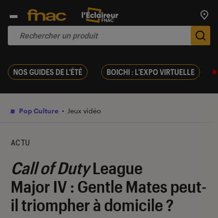
Trouv
De
NOS GUIDES DE L'ÉTÉ
BOICHI : L'EXPO VIRTUELLE
Pop Culture
Jeux vidéo
ACTU
Call of Duty
League
Major IV : Gentle Mates peut-
il triompher à domicile ?