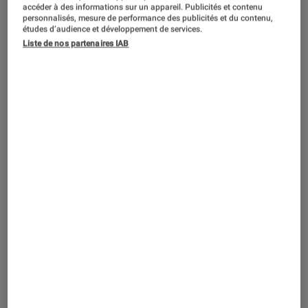
©Konami
accéder à des informations sur un appareil. Publicités et contenu
personnalisés, mesure de performance des publicités et du contenu,
études d’audience et développement de services.
Liste de nos partenaires IAB
En 2026, on fête les 40 ans de
Castlevania, l’une des séries les plus
importantes de l’histoire du jeu vidéo.
Pour l’occasion, un nouvel opus
s’apprête à sortir. Castlevania :
Belmont’s Curse sortira le 15 octobre
2026 sur PC, PS5, Xbox Series et
Nintendo Switch.
Introduction