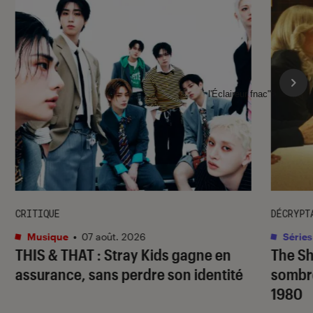
l'Éclaireur fnac">
CRITIQUE
DÉCRYPT
Musique
•
07 août. 2026
Séries
THIS & THAT
: Stray Kids gagne en
The S
assurance, sans perdre son identité
sombr
1980