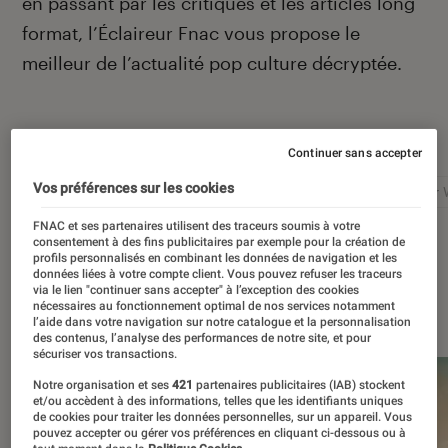
en passant par les critiques et les articles long
format, l’Éclaireur Fnac vous propose le
meilleur de l’actualité pop culture décryptée.
Autour de ce sujet
Continuer sans accepter
Vos préférences sur les cookies
Netflix
Marvel
Nintendo
Disney+
Star 
FNAC et ses partenaires utilisent des traceurs soumis à votre
consentement à des fins publicitaires par exemple pour la création de
profils personnalisés en combinant les données de navigation et les
données liées à votre compte client. Vous pouvez refuser les traceurs
via le lien "continuer sans accepter" à l’exception des cookies
À la une
nécessaires au fonctionnement optimal de nos services notamment
l’aide dans votre navigation sur notre catalogue et la personnalisation
des contenus, l’analyse des performances de notre site, et pour
sécuriser vos transactions.
Notre organisation et ses
421
partenaires publicitaires (IAB) stockent
et/ou accèdent à des informations, telles que les identifiants uniques
de cookies pour traiter les données personnelles, sur un appareil. Vous
pouvez accepter ou gérer vos préférences en cliquant ci-dessous ou à