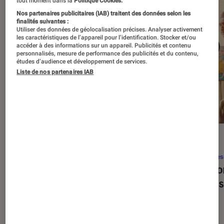
tout moment dans la
Politique Cookies.
Nos partenaires publicitaires (IAB) traitent des données selon les
finalités suivantes :
Utiliser des données de géolocalisation précises. Analyser activement
les caractéristiques de l’appareil pour l’identification. Stocker et/ou
accéder à des informations sur un appareil. Publicités et contenu
personnalisés, mesure de performance des publicités et du contenu,
études d’audience et développement de services.
Liste de nos partenaires IAB
SÉLECTION
ACTU
Séries
•
22 avr. 2026
Séries
Les 100 meilleures séries de tous les
Eupho
temps : le classement ultime
Levins