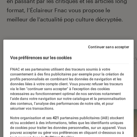
en passant par les critiques et les articles long
format, l’Éclaireur Fnac vous propose le
meilleur de l’actualité pop culture décryptée.
Autour de ce sujet
Continuer sans accepter
Vos préférences sur les cookies
Netflix
Marvel
Nintendo
Disney+
Star 
FNAC et ses partenaires utilisent des traceurs soumis à votre
consentement à des fins publicitaires par exemple pour la création de
profils personnalisés en combinant les données de navigation et les
données liées à votre compte client. Vous pouvez refuser les traceurs
via le lien "continuer sans accepter" à l’exception des cookies
À la une
nécessaires au fonctionnement optimal de nos services notamment
l’aide dans votre navigation sur notre catalogue et la personnalisation
des contenus, l’analyse des performances de notre site, et pour
sécuriser vos transactions.
Notre organisation et ses
421
partenaires publicitaires (IAB) stockent
et/ou accèdent à des informations, telles que les identifiants uniques
de cookies pour traiter les données personnelles, sur un appareil. Vous
pouvez accepter ou gérer vos préférences en cliquant ci-dessous ou à