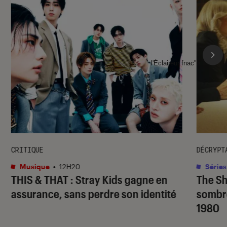
l'Éclaireur fnac">
CRITIQUE
DÉCRYPT
Musique
•
12H20
Séries
THIS & THAT
: Stray Kids gagne en
The S
assurance, sans perdre son identité
sombr
1980