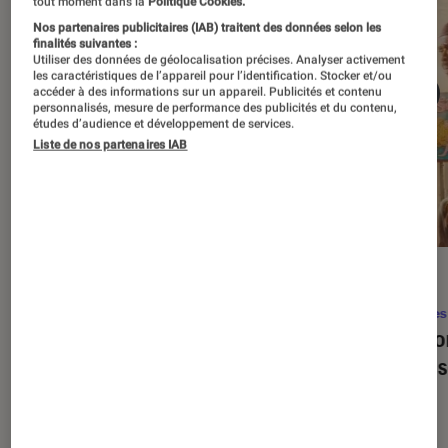
tout moment dans la
Politique Cookies.
Nos partenaires publicitaires (IAB) traitent des données selon les
finalités suivantes :
Utiliser des données de géolocalisation précises. Analyser activement
les caractéristiques de l’appareil pour l’identification. Stocker et/ou
accéder à des informations sur un appareil. Publicités et contenu
personnalisés, mesure de performance des publicités et du contenu,
études d’audience et développement de services.
Liste de nos partenaires IAB
SÉLECTION
ACTU
Séries
•
22 avr. 2026
Séries
Les 100 meilleures séries de tous les
Eupho
temps : le classement ultime
Levins