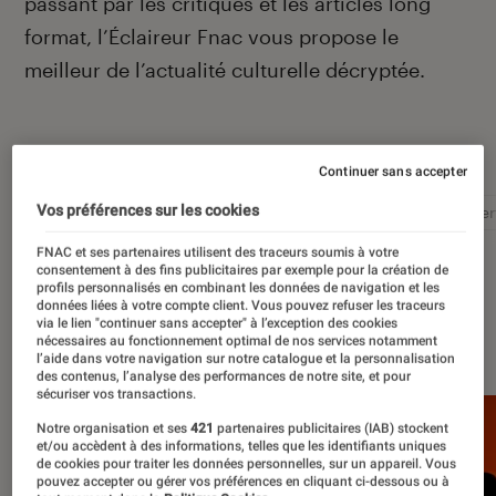
passant par les critiques et les articles long
format, l’Éclaireur Fnac vous propose le
meilleur de l’actualité culturelle décryptée.
Autour de ce sujet
Continuer sans accepter
Vos préférences sur les cookies
Littérature
Film
Roman
Album
Concer
FNAC et ses partenaires utilisent des traceurs soumis à votre
consentement à des fins publicitaires par exemple pour la création de
profils personnalisés en combinant les données de navigation et les
données liées à votre compte client. Vous pouvez refuser les traceurs
via le lien "continuer sans accepter" à l’exception des cookies
À la une
nécessaires au fonctionnement optimal de nos services notamment
l’aide dans votre navigation sur notre catalogue et la personnalisation
des contenus, l’analyse des performances de notre site, et pour
sécuriser vos transactions.
Notre organisation et ses
421
partenaires publicitaires (IAB) stockent
et/ou accèdent à des informations, telles que les identifiants uniques
de cookies pour traiter les données personnelles, sur un appareil. Vous
pouvez accepter ou gérer vos préférences en cliquant ci-dessous ou à