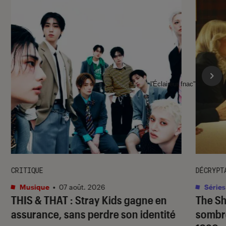
l'Éclaireur fnac">
CRITIQUE
DÉCRYPT
Musique
•
07 août. 2026
Séries
THIS & THAT
: Stray Kids gagne en
The S
assurance, sans perdre son identité
sombr