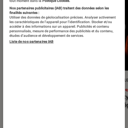
tout moment dans la
Politique Cookies.
Nos partenaires publicitaires (IAB) traitent des données selon les
finalités suivantes :
Utiliser des données de géolocalisation précises. Analyser activement
les caractéristiques de l’appareil pour l’identification. Stocker et/ou
accéder à des informations sur un appareil. Publicités et contenu
personnalisés, mesure de performance des publicités et du contenu,
études d’audience et développement de services.
Liste de nos partenaires IAB
CRITIQUE
CRITIQU
Musique
•
31 juil. 2026
Musiq
Petal
: l’album le plus sombre
Realit
d’Ariana Grande ?
leur l