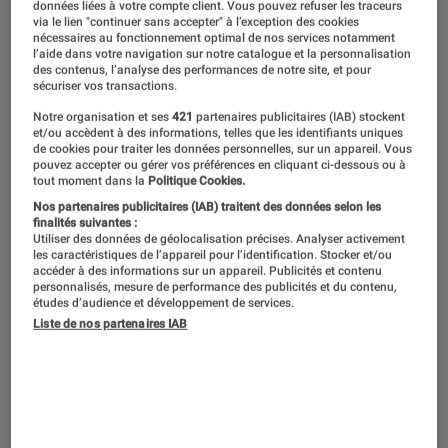
Des premières frousses enfantines aux
données liées à votre compte client. Vous pouvez refuser les traceurs
via le lien "continuer sans accepter" à l’exception des cookies
grands frissons réservés aux plus de
nécessaires au fonctionnement optimal de nos services notamment
l’aide dans votre navigation sur notre catalogue et la personnalisation
18 ans, Halloween se vit à tous les
des contenus, l’analyse des performances de notre site, et pour
sécuriser vos transactions.
âges. Concoctée dans notre plus beau
chaudron, voilà notre sélection de
Notre organisation et ses
421
partenaires publicitaires (IAB) stockent
et/ou accèdent à des informations, telles que les identifiants uniques
lectures et de jeux de société pour
de cookies pour traiter les données personnelles, sur un appareil. Vous
pouvez accepter ou gérer vos préférences en cliquant ci-dessous ou à
faire de cette fête un moment
tout moment dans la
Politique Cookies.
mémorable. L’idéal pour trembler, seul
Nos partenaires publicitaires (IAB) traitent des données selon les
finalités suivantes :
comme à plusieurs. Que les plus
Utiliser des données de géolocalisation précises. Analyser activement
les caractéristiques de l’appareil pour l’identification. Stocker et/ou
courageux suivent nos conseils…
accéder à des informations sur un appareil. Publicités et contenu
personnalisés, mesure de performance des publicités et du contenu,
études d’audience et développement de services.
Liste de nos partenaires IAB
L’après-midi des petits monstres
Avant de s’attaquer aux choses sérieuses,
commençons par préparer la relève des fans
de l’horreur ! Ces recommandations de
livres