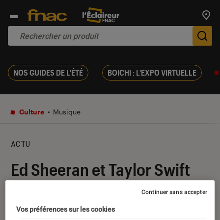
Trouv
De
NOS GUIDES DE L'ÉTÉ
BOICHI : L'EXPO VIRTUELLE
Culture
Musique
ACTU
Ed Sheeran et Taylor Swift
dévoilent leur nouvelle
Continuer sans accepter
collaboration
Vos préférences sur les cookies