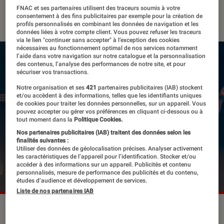
FNAC et ses partenaires utilisent des traceurs soumis à votre
12 février 2022
・
Par
Félix Tardieu
consentement à des fins publicitaires par exemple pour la création de
profils personnalisés en combinant les données de navigation et les
données liées à votre compte client. Vous pouvez refuser les traceurs
via le lien "continuer sans accepter" à l’exception des cookies
nécessaires au fonctionnement optimal de nos services notamment
l’aide dans votre navigation sur notre catalogue et la personnalisation
des contenus, l’analyse des performances de notre site, et pour
sécuriser vos transactions.
Notre organisation et ses
421
partenaires publicitaires (IAB) stockent
et/ou accèdent à des informations, telles que les identifiants uniques
de cookies pour traiter les données personnelles, sur un appareil. Vous
pouvez accepter ou gérer vos préférences en cliquant ci-dessous ou à
tout moment dans la
Politique Cookies.
Nos partenaires publicitaires (IAB) traitent des données selon les
finalités suivantes :
Utiliser des données de géolocalisation précises. Analyser activement
les caractéristiques de l’appareil pour l’identification. Stocker et/ou
accéder à des informations sur un appareil. Publicités et contenu
personnalisés, mesure de performance des publicités et du contenu,
études d’audience et développement de services.
Liste de nos partenaires IAB
Taylor Swift sur scène avec Ed Sheeran en 2017
©imago
images/ZUMA Wire