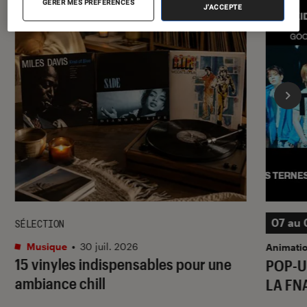
GÉRER MES PRÉFÉRENCES
J'ACCEPTE
07 au 
SÉLECTION
Musique
•
30 juil. 2026
Animati
15 vinyles indispensables pour une
POP-U
ambiance chill
LA FN