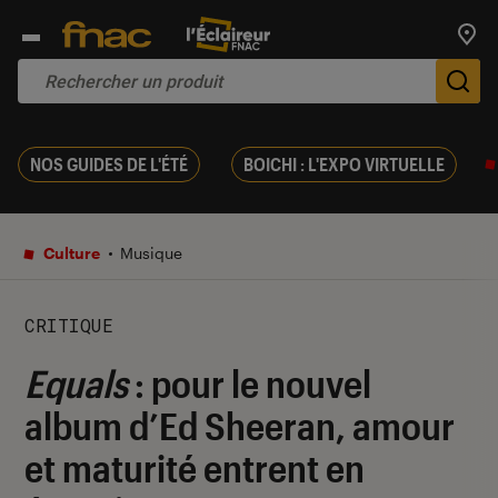
Trouv
De
NOS GUIDES DE L'ÉTÉ
BOICHI : L'EXPO VIRTUELLE
Culture
Musique
CRITIQUE
Equals
: pour le nouvel
album d’Ed Sheeran, amour
et maturité entrent en