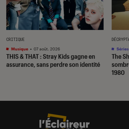
CRITIQUE
DÉCRYPT
Musique
•
07 août. 2026
Séries
THIS & THAT
: Stray Kids gagne en
The S
assurance, sans perdre son identité
sombr
1980