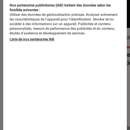
Nos partenaires publicitaires (IAB) traitent des données selon les
finalités suivantes :
Utiliser des données de géolocalisation précises. Analyser activement
les caractéristiques de l’appareil pour l’identification. Stocker et/ou
accéder à des informations sur un appareil. Publicités et contenu
personnalisés, mesure de performance des publicités et du contenu,
études d’audience et développement de services.
CRITIQUE
CRITIQU
Liste de nos partenaires IAB
Cinéma
•
15 juil. 2026
Ciném
L’Odyssée
: Christopher Nolan à la
Evil D
hauteur du mythe ?
minut
Nos derniers contenus
Tout
Articles
Événéments
Sélections et g