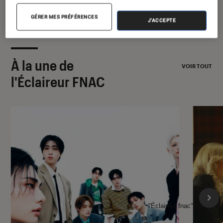
GÉRER MES PRÉFÉRENCES
J'ACCEPTE
À la une de
VOIR TOUT
l'Éclaireur FNAC
l'Éclaireur fnac">