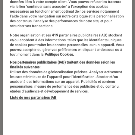
données liées à votre compte client. Vous pouvez refuser les traceurs
via le lien "continuer sans accepter" à l’exception des cookies
En septembre, la rentrée Netflix
nécessaires au fonctionnement optimal de nos services notamment
l’aide dans votre navigation sur notre catalogue et la personnalisation
s’annonce politique, paranoïaque et
des contenus, l’analyse des performances de notre site, et pour
sécuriser vos transactions.
spectaculaire. Sous le regard de
Notre organisation et ses
419
partenaires publicitaires (IAB) stockent
maîtres comme Spielberg, Spike Lee
et/ou accèdent à des informations, telles que les identifiants uniques
de cookies pour traiter les données personnelles, sur un appareil. Vous
ou Jordan Peele, le thriller se taille la
pouvez accepter ou gérer vos préférences en cliquant ci-dessous ou à
tout moment dans la
Politique Cookies.
part du lion, aux côtés de satires
Nos partenaires publicitaires (IAB) traitent des données selon les
féroces et de blockbusters
finalités suivantes :
Utiliser des données de géolocalisation précises. Analyser activement
décomplexés.
les caractéristiques de l’appareil pour l’identification. Stocker et/ou
accéder à des informations sur un appareil. Publicités et contenu
personnalisés, mesure de performance des publicités et du contenu,
études d’audience et développement de services.
Introduction
Liste de nos partenaires IAB
Au programme ce mois-ci : la traque
vengeresse d’Eric Bana dans le
Munich
de
Spielberg
, l’infiltration insensée du Ku Klux
Klan par
Spike Lee
, ou la peur panique d’un Mel