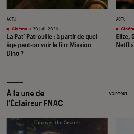
ACTU
ACTU
Cinéma
•
30 juil. 2026
Ciném
La Pat’ Patrouille
: à partir de quel
Elize,
âge peut-on voir le film
Mission
Netflix
Dino
?
À la une de
VOIR TOUT
l'Éclaireur FNAC