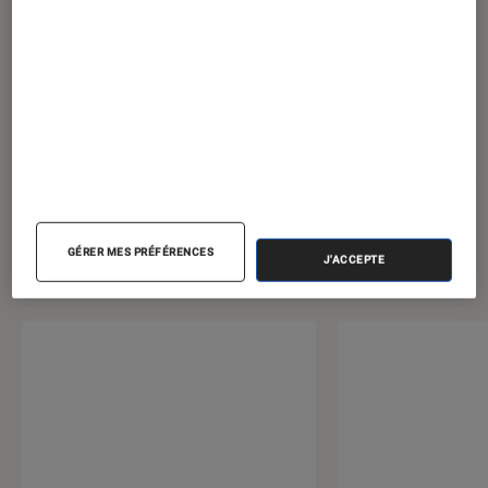
Pour aller plus loin
Cinéma
Film
Netflix
Sélection
GÉRER MES PRÉFÉRENCES
Sélection de produits
J'ACCEPTE