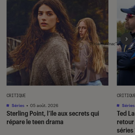
l'Éclaireur fnac">
CRITIQUE
CRITIQU
Séries
•
05 août. 2026
Séries
Sterling Point
, l’île aux secrets qui
Ted L
répare le teen drama
retour
séries