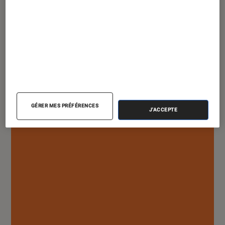
DÉCRYPTAGE
Cinéma
•
16 juillet 2025
Pourquoi Ari Aster nous met autant mal
à l’aise ?
GÉRER MES PRÉFÉRENCES
J'ACCEPTE