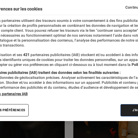
 L’Éclaireur Fnac. Découvrez des portraits
Continu
rences sur les cookies
entretiens, des critiques de films, mais
 partenaires utilisent des traceurs soumis à votre consentement à des fins publicita
r la création de profils personnalisés en combinant les données de navigation et l
portages et des enquêtes.
e compte client. Vous pouvez refuser les traceurs via le lien "continuer sans accepter"
 nécessaires au fonctionnement optimal de nos services notamment l’aide dans vot
atalogue et la personnalisation des contenus, l’analyse des performances de notre si
s transactions.
isation et ses
421
partenaires publicitaires (IAB) stockent et/ou accèdent à des inf
es identifiants uniques de cookies pour traiter les données personnelles, sur un appa
pter ou gérer vos préférences en cliquant ci-dessous ou à tout moment dans la
Poli
res publicitaires (IAB) traitent des données selon les finalités suivantes :
 données de géolocalisation précises. Analyser activement les caractéristiques de l’
tion. Stocker et/ou accéder à des informations sur un appareil. Publicités et contenu
erformance des publicités et du contenu, études d’audience et développement de se
s partenaires IAB
S PRÉFÉRENCES
J'