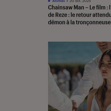
Animes
•
20 oct. 2025
Chainsaw Man – Le film : l
de Reze
: le retour attend
démon à la tronçonneuse