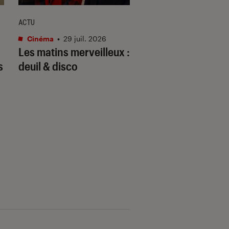
ACTU
ENTRETIEN
Cinéma
•
29 juil. 2026
Cinéma
•
07 juil. 202
Les matins merveilleux
:
« C’est elle » : Th
s
deuil & disco
Kail raconte comm
a trouvé la nouvel
Vaiana