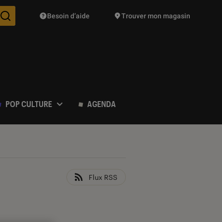
Besoin d’aide
Trouver mon magasin
Des suggestions de produits vont vous être proposées pendant vo
POP CULTURE
AGENDA
Flux RSS