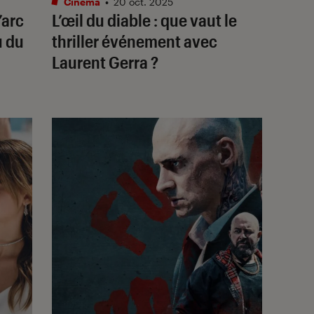
Cinéma
•
20 oct. 2025
’arc
L’œil du diable
: que vaut le
u du
thriller événement avec
Laurent Gerra ?