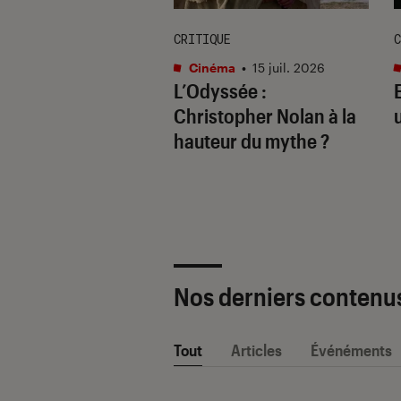
ION
CRITIQUE
C
ma
•
20 juil. 2026
Cinéma
•
15 juil. 2026
0 films qui vont
L’Odyssée
:
retourner le
Christopher Nolan à la
au : le classement
hauteur du mythe ?
e
Nos derniers contenu
Tout
Articles
Événéments