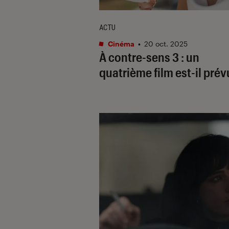
ACTU
Cinéma
•
20 oct. 2025
À contre-sens 3
: un
quatrième film est-il prév