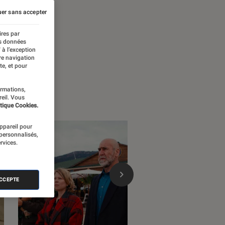
er sans accepter
ires par
es données
 à l’exception
re navigation
te, et pour
ormations,
reil. Vous
tique Cookies.
appareil pour
 personnalisés,
rvices.
ACCEPTE