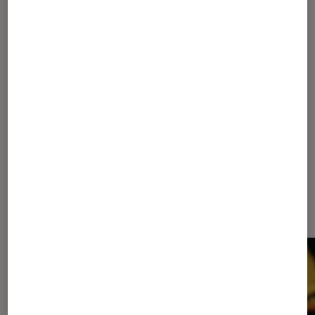
1
...
50
80
...
158
159
160
161
162
...
300
370
...
446
Les plus lus dans Cinéma