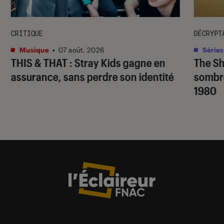
CRITIQUE
DÉCRYPT
Musique
•
07 août. 2026
Séries
THIS & THAT
: Stray Kids gagne en
The S
assurance, sans perdre son identité
sombr
1980