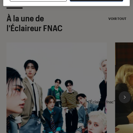
À la une de
VOIR TOUT
l'Éclaireur FNAC
l'Éclaireur fnac">