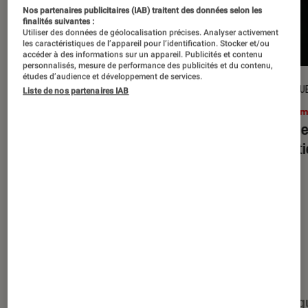
Nos partenaires publicitaires (IAB) traitent des données selon les
finalités suivantes :
Utiliser des données de géolocalisation précises. Analyser activement
les caractéristiques de l’appareil pour l’identification. Stocker et/ou
accéder à des informations sur un appareil. Publicités et contenu
personnalisés, mesure de performance des publicités et du contenu,
études d’audience et développement de services.
CRITIQUE
CRITIQU
Liste de nos partenaires IAB
Cinéma
•
15 juil. 2026
Ciném
L’Odyssée
: Christopher Nolan à la
Evil D
hauteur du mythe ?
minut
Nos derniers contenus
Tout
Articles
Événéments
Sélections et g