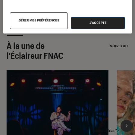
Dino
?
GÉRER MES PRÉFÉRENCES
J'ACCEPTE
À la une de
VOIR TOUT
l'Éclaireur FNAC
l'Éclaireur fnac">