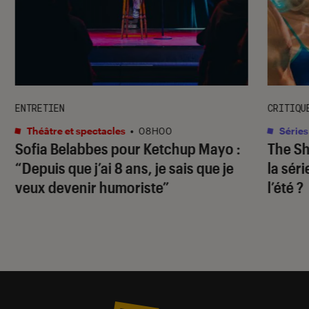
ENTRETIEN
CRITIQU
Théâtre et spectacles
•
08H00
Séries
Sofia Belabbes pour
Ketchup Mayo
:
The S
“Depuis que j’ai 8 ans, je sais que je
la sér
veux devenir humoriste”
l’été ?