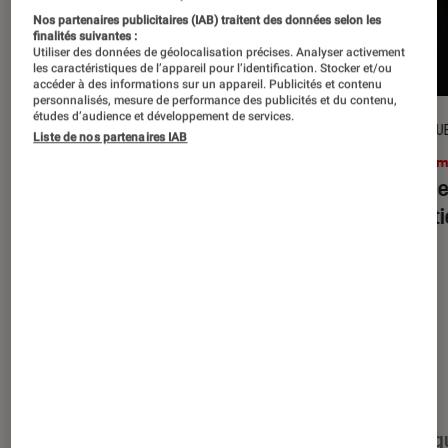
Nos partenaires publicitaires (IAB) traitent des données selon les
finalités suivantes :
Utiliser des données de géolocalisation précises. Analyser activement
les caractéristiques de l’appareil pour l’identification. Stocker et/ou
accéder à des informations sur un appareil. Publicités et contenu
personnalisés, mesure de performance des publicités et du contenu,
études d’audience et développement de services.
CRITIQUE
CRITIQU
Liste de nos partenaires IAB
Cinéma
•
15 juil. 2026
Ciném
L’Odyssée
: Christopher Nolan à la
Evil D
hauteur du mythe ?
minut
Nos derniers contenus
Tout
Articles
Événéments
Sélections et g