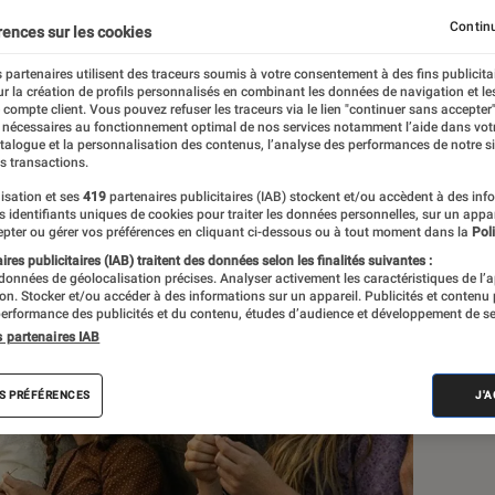
fois problématique) de l
Continu
rences sur les cookies
 partenaires utilisent des traceurs soumis à votre consentement à des fins publicita
r la création de profils personnalisés en combinant les données de navigation et l
e compte client. Vous pouvez refuser les traceurs via le lien "continuer sans accepter"
 nécessaires au fonctionnement optimal de nos services notamment l’aide dans vot
atalogue et la personnalisation des contenus, l’analyse des performances de notre si
l
s transactions.
isation et ses
419
partenaires publicitaires (IAB) stockent et/ou accèdent à des inf
es identifiants uniques de cookies pour traiter les données personnelles, sur un appa
pter ou gérer vos préférences en cliquant ci-dessous ou à tout moment dans la
Poli
Les
res publicitaires (IAB) traitent des données selon les finalités suivantes :
 données de géolocalisation précises. Analyser activement les caractéristiques de l’
tion. Stocker et/ou accéder à des informations sur un appareil. Publicités et contenu
erformance des publicités et du contenu, études d’audience et développement de se
s partenaires IAB
S PRÉFÉRENCES
J'