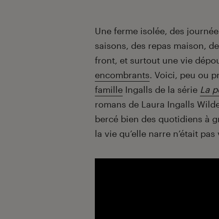
Introduction
Une ferme isolée, des journées
saisons, des repas maison, de
front, et surtout une vie dép
encombrants
. Voici, peu ou 
famille
Ingalls de la série
La p
romans de Laura Ingalls Wilder
bercé bien des quotidiens à gr
la vie qu’elle narre n’était p