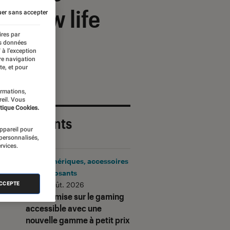
a slow life
er sans accepter
ires par
es données
 à l’exception
re navigation
te, et pour
ormations,
reil. Vous
tique Cookies.
 plus récents
appareil pour
 personnalisés,
rvices.
Périphériques, accessoires
et composants
•
06 août. 2026
ACCEPTE
Corsair mise sur le gaming
accessible avec une
nouvelle gamme à petit prix