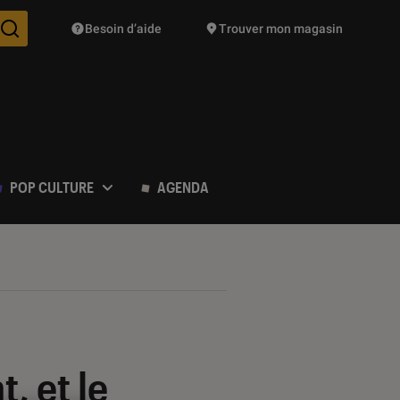
Besoin d’aide
Trouver mon magasin
Des suggestions de produits vont vous être proposées pendant vo
POP CULTURE
AGENDA
, et le