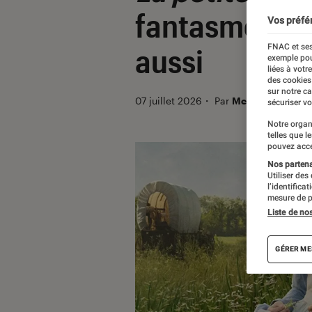
fantasme (par
Vos préfé
FNAC et ses
aussi
exemple pou
liées à votr
des cookies
sur notre c
07 juillet 2026
・
Par
Melissa Chevreui
sécuriser vo
Notre organ
telles que l
pouvez acce
Nos partenai
Utiliser des
l’identifica
mesure de p
Liste de no
GÉRER ME