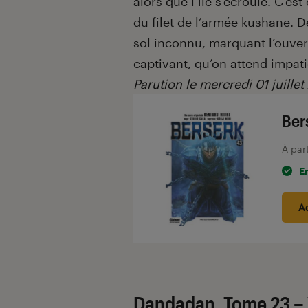
alors que l’île s’écroule. C’es
du filet de l’armée kushane. D
sol inconnu, marquant l’ouvert
captivant, qu’on attend impat
Parution le mercredi 01 juillet
Ber
À par
E
A
Dandadan, Tome 23 – 