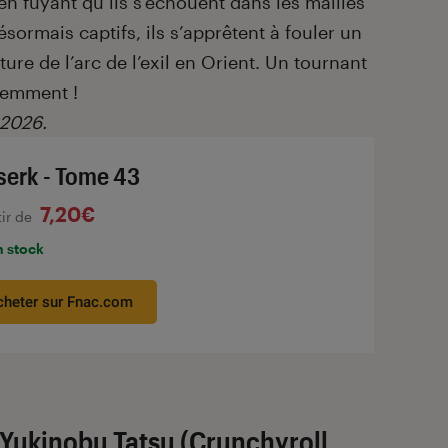
t en fuyant qu’ils s’échouent dans les mailles
ésormais captifs, ils s’apprêtent à fouler un
ure de l’arc de l’exil en Orient. Un tournant
iemment !
 2026.
serk - Tome 43
7,20€
tir de
n stock
cheter sur Fnac.com
Yukinobu Tatsu (Crunchyroll