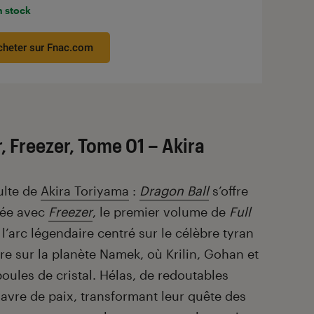
n stock
cheter sur Fnac.com
r, Freezer, Tome 01 – Akira
ulte de
Akira Toriyama
:
Dragon Ball
s’offre
sée avec
Freezer
, le premier volume de
Full
l’arc légendaire centré sur le célèbre tyran
re sur la planète Namek, où Krilin, Gohan et
oules de cristal. Hélas, de redoutables
havre de paix, transformant leur quête des