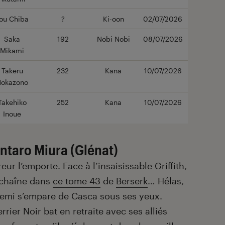
ou Chiba
?
Ki-oon
02/07/2026
Saka
192
Nobi Nobi
08/07/2026
Mikami
Takeru
232
Kana
10/07/2026
okazono
Takehiko
252
Kana
10/07/2026
Inoue
ntaro Miura (Glénat)
reur l’emporte. Face à l’insaisissable Griffith,
échaîne dans
ce tome 43
de
Berserk
… Hélas,
nnemi s’empare de Casca sous ses yeux.
rier Noir bat en retraite avec ses alliés