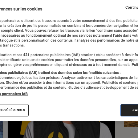
Continu
rences sur les cookies
 partenaires utilisent des traceurs soumis à votre consentement à des fins publicita
r la création de profils personnalisés en combinant les données de navigation et l
e compte client. Vous pouvez refuser les traceurs via le lien "continuer sans accepter"
 nécessaires au fonctionnement optimal de nos services notamment l’aide dans vot
Les
atalogue et la personnalisation des contenus, l’analyse des performances de notre si
s transactions.
isation et ses
421
partenaires publicitaires (IAB) stockent et/ou accèdent à des inf
es identifiants uniques de cookies pour traiter les données personnelles, sur un appa
pter ou gérer vos préférences en cliquant ci-dessous ou à tout moment dans la
Poli
res publicitaires (IAB) traitent des données selon les finalités suivantes :
 données de géolocalisation précises. Analyser activement les caractéristiques de l’
tion. Stocker et/ou accéder à des informations sur un appareil. Publicités et contenu
erformance des publicités et du contenu, études d’audience et développement de se
s partenaires IAB
S PRÉFÉRENCES
J'