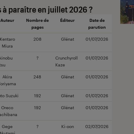
à paraître en juillet 2026 ?
Auteur
Nombre de
Éditeur
Date de
pages
parution
Kentaro
208
Glénat
01/07/2026
Miura
kinobu
?
Crunchyroll
01/07/2026
tsu
Kaze
Akira
248
Glénat
01/07/2026
Toriyama
uto Suzuki
192
Glénat
01/07/2026
Oreco
192
Glénat
01/07/2026
achibana
Gege
?
Ki-oon
02/07/2026
Akutami