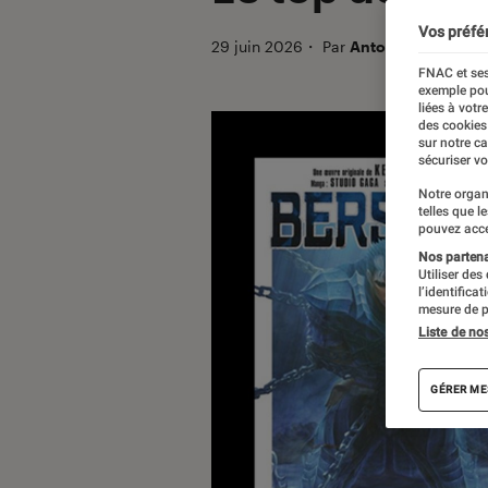
Vos préfé
29 juin 2026
・
Par
Antoine
FNAC et ses
exemple pou
liées à votr
des cookies
sur notre c
sécuriser vo
Notre organ
telles que l
pouvez acce
Nos partenai
Utiliser des
l’identifica
mesure de p
Liste de no
GÉRER ME