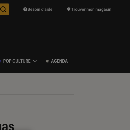
Besoin d’aide
Trouver mon magasin
Des suggestions de produits vont vous être proposées pendant vo
POP CULTURE
AGENDA
gas