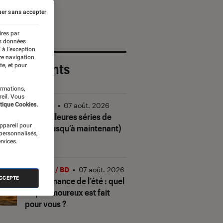
er sans accepter
ires par
es données
 à l’exception
re navigation
 plus récents
te, et pour
ormations,
reil. Vous
tique Cookies.
Séries
•
07 août. 2026
Les meilleures séries de
appareil pour
2026 (jusqu’à maintenant)
 personnalisés,
rvices.
Livres / BD
•
07 août. 2026
ACCEPTE
Quiz romance de l’été : quel
trope amoureux est fait
pour vous ?