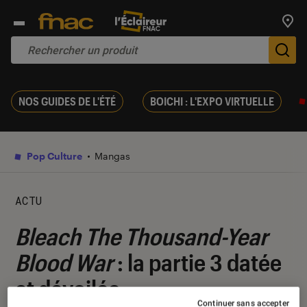
Trouv
De
NOS GUIDES DE L'ÉTÉ
BOICHI : L'EXPO VIRTUELLE
Pop Culture
Mangas
ACTU
Bleach The Thousand-Year
Blood War
: la partie 3 datée
et dévoilée
Continuer sans accepter