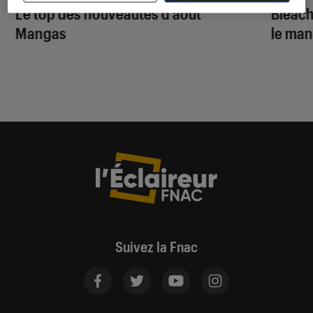
Le top des nouveautés d’août
Bleac
Mangas
le ma
Suivez la Fnac