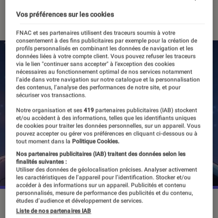
04 octobre 2023
・
Par
Vincent Oms
Vos préférences sur les cookies
FNAC et ses partenaires utilisent des traceurs soumis à votre
consentement à des fins publicitaires par exemple pour la création de
profils personnalisés en combinant les données de navigation et les
données liées à votre compte client. Vous pouvez refuser les traceurs
via le lien "continuer sans accepter" à l’exception des cookies
nécessaires au fonctionnement optimal de nos services notamment
l’aide dans votre navigation sur notre catalogue et la personnalisation
des contenus, l’analyse des performances de notre site, et pour
sécuriser vos transactions.
Notre organisation et ses
419
partenaires publicitaires (IAB) stockent
et/ou accèdent à des informations, telles que les identifiants uniques
de cookies pour traiter les données personnelles, sur un appareil. Vous
pouvez accepter ou gérer vos préférences en cliquant ci-dessous ou à
tout moment dans la
Politique Cookies.
Nos partenaires publicitaires (IAB) traitent des données selon les
finalités suivantes :
Utiliser des données de géolocalisation précises. Analyser activement
les caractéristiques de l’appareil pour l’identification. Stocker et/ou
accéder à des informations sur un appareil. Publicités et contenu
personnalisés, mesure de performance des publicités et du contenu,
études d’audience et développement de services.
Ichigo fait face à de multiples trahisons dans ”Thousand-
Liste de nos partenaires IAB
Year Blood War”.
©Disney+