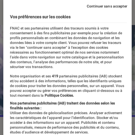
Continuer sans accepter
20 juin 2023
・
Par
Vincent Oms
Vos préférences sur les cookies
FNAC et ses partenaires utilisent des traceurs soumis à votre
consentement à des fins publicitaires par exemple pour la création de
profils personnalisés en combinant les données de navigation et les
données liées à votre compte client. Vous pouvez refuser les traceurs
via le lien "continuer sans accepter" à l’exception des cookies
nécessaires au fonctionnement optimal de nos services notamment
l’aide dans votre navigation sur notre catalogue et la personnalisation
des contenus, l’analyse des performances de notre site, et pour
sécuriser vos transactions.
Notre organisation et ses
419
partenaires publicitaires (IAB) stockent
et/ou accèdent à des informations, telles que les identifiants uniques
de cookies pour traiter les données personnelles, sur un appareil. Vous
pouvez accepter ou gérer vos préférences en cliquant ci-dessous ou à
tout moment dans la
Politique Cookies.
Nos partenaires publicitaires (IAB) traitent des données selon les
finalités suivantes :
Utiliser des données de géolocalisation précises. Analyser activement
les caractéristiques de l’appareil pour l’identification. Stocker et/ou
accéder à des informations sur un appareil. Publicités et contenu
La saison 2 de "Vinland Saga" s'est achevée le 20 juin avec
personnalisés, mesure de performance des publicités et du contenu,
l'épisode 24.
©Crunchyroll
études d’audience et développement de services.