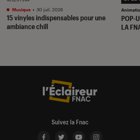
Musique
•
30 juil. 2026
Animati
15 vinyles indispensables pour une
POP-U
ambiance chill
LA FN
Suivez la Fnac