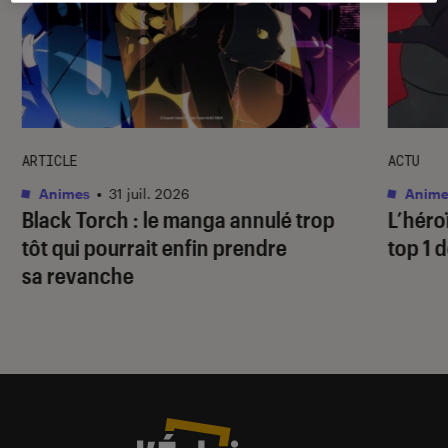
ARTICLE
ACTU
Animes
•
31 juil. 2026
Anime
Black Torch
: le manga annulé trop
L’héro
tôt qui pourrait enfin prendre
top 1 d
sa revanche