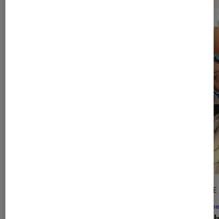
ARTICLE
ARTICLE
Animes
•
31 juil. 2026
Anime
Black Torch
: le manga annulé trop
Bleac