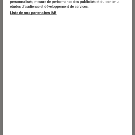
personnalisés, mesure de performance des publicités et du contenu,
études d’audience et développement de services.
Liste de nos partenaires IAB
Plus de 30 ans après ses premières
visions cyberpunk, la saga imaginée
par Masamune Shirow s’apprête à
changer de corps. Science SARU
reprend Motoko Kusanagi et la Section
9 pour une relecture pensée comme
un retour aux sources.
Introduction
Œuvre cardinale de
la science-fiction
japonaise,
Ghost in the Shell
va connaître une
nouvelle vie animée sérielle. Produite par
Science SARU
, cette nouvelle adaptation du
manga
de Masamune Shirow arrivera en