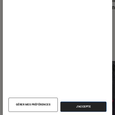
tôt qui pourrait enfin prendre
le ma
sa revanche
Les plus lus dans Animes
GÉRER MES PRÉFÉRENCES
J'ACCEPTE