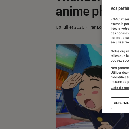
anime phénom
Vos préfé
FNAC et ses
exemple pou
08 juillet 2026
・
Par
Louise Lepense
liées à votr
des cookies
sur notre c
sécuriser vo
Notre organ
telles que l
pouvez acce
Nos partenai
Utiliser des
l’identifica
mesure de p
Liste de no
GÉRER ME