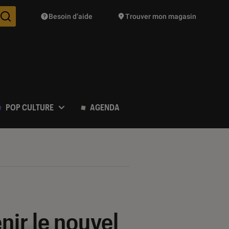
Besoin d’aide
Trouver mon magasin
Des suggestions de produits vont vous être proposées pendant vo
POP CULTURE
AGENDA
nir le nouvel