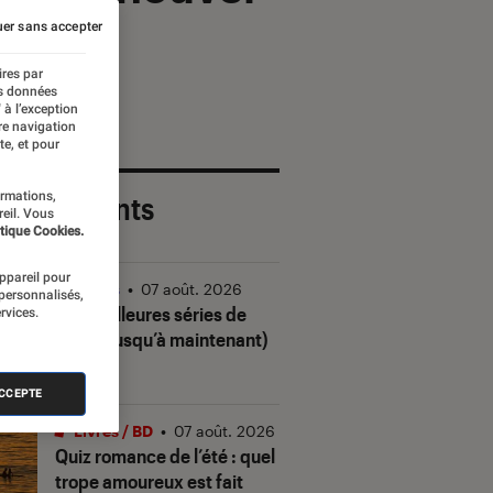
er sans accepter
ires par
es données
 à l’exception
re navigation
te, et pour
ormations,
 plus récents
reil. Vous
tique Cookies.
appareil pour
Séries
•
07 août. 2026
 personnalisés,
Les meilleures séries de
rvices.
2026 (jusqu’à maintenant)
ACCEPTE
Livres / BD
•
07 août. 2026
Quiz romance de l’été : quel
trope amoureux est fait