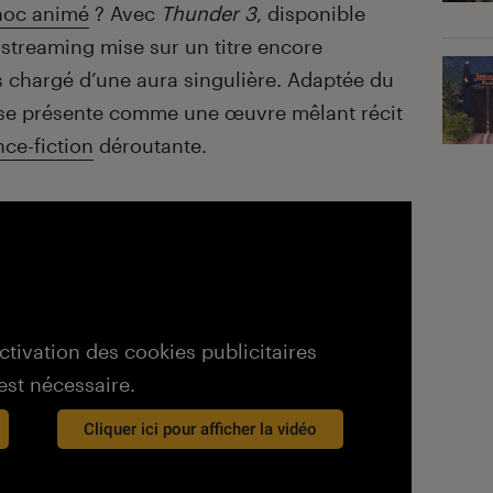
hoc animé
? Avec
Thunder 3
, disponible
u streaming mise sur un titre encore
s chargé d’une aura singulière. Adaptée du
se présente comme une œuvre mêlant récit
nce-fiction
déroutante.
activation des cookies publicitaires
est nécessaire.
Cliquer ici pour afficher la vidéo