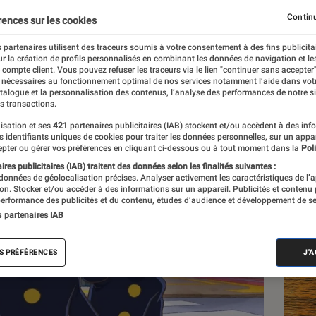
ène de Netflix ?
Continu
rences sur les cookies
 partenaires utilisent des traceurs soumis à votre consentement à des fins publicita
r la création de profils personnalisés en combinant les données de navigation et l
e compte client. Vous pouvez refuser les traceurs via le lien "continuer sans accepter"
 nécessaires au fonctionnement optimal de nos services notamment l’aide dans vot
atalogue et la personnalisation des contenus, l’analyse des performances de notre si
s transactions.
isation et ses
421
partenaires publicitaires (IAB) stockent et/ou accèdent à des inf
Les
es identifiants uniques de cookies pour traiter les données personnelles, sur un appa
pter ou gérer vos préférences en cliquant ci-dessous ou à tout moment dans la
Poli
res publicitaires (IAB) traitent des données selon les finalités suivantes :
 données de géolocalisation précises. Analyser activement les caractéristiques de l’
tion. Stocker et/ou accéder à des informations sur un appareil. Publicités et contenu
erformance des publicités et du contenu, études d’audience et développement de se
s partenaires IAB
S PRÉFÉRENCES
J'