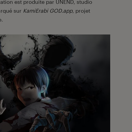
mation est produite par UNEND, studio
arqué sur
KamiErabi GOD.app
, projet
o.