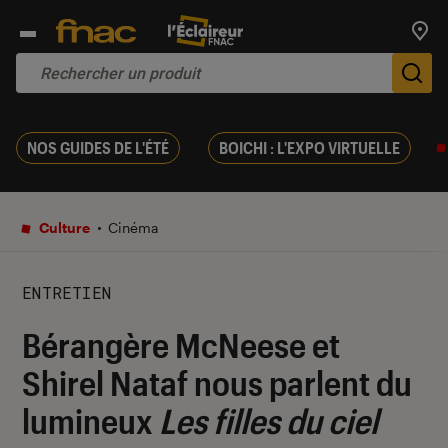
Trouv
De
NOS GUIDES DE L'ÉTÉ
BOICHI : L'EXPO VIRTUELLE
Culture
Cinéma
ENTRETIEN
Bérangère McNeese et
Shirel Nataf nous parlent du
lumineux
Les filles du ciel