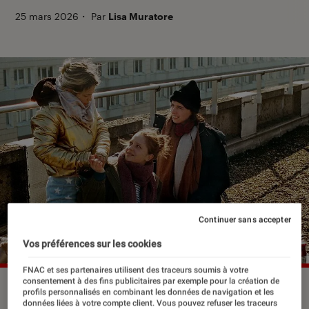
25 mars 2026
・
Par
Lisa Muratore
Continuer sans accepter
Vos préférences sur les cookies
FNAC et ses partenaires utilisent des traceurs soumis à votre
consentement à des fins publicitaires par exemple pour la création de
“Les filles du ciel”, en salle le 25 mars 2026.
©Memento
profils personnalisés en combinant les données de navigation et les
Distribution
données liées à votre compte client. Vous pouvez refuser les traceurs