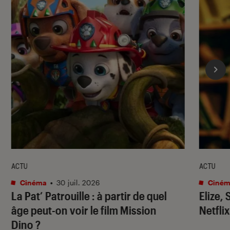
ACTU
ACTU
Cinéma
•
30 juil. 2026
Ciném
La Pat’ Patrouille
: à partir de quel
Elize,
âge peut-on voir le film
Mission
Netflix
Dino
?