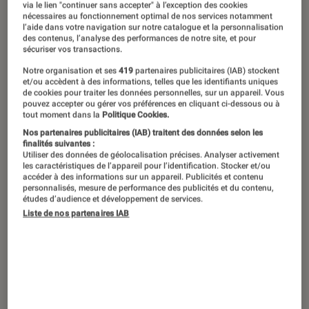
via le lien "continuer sans accepter" à l’exception des cookies
nécessaires au fonctionnement optimal de nos services notamment
l’aide dans votre navigation sur notre catalogue et la personnalisation
des contenus, l’analyse des performances de notre site, et pour
À l’occasion de la sortie, le 25 mars
sécuriser vos transactions.
2026, du premier long-métrage de
Notre organisation et ses
419
partenaires publicitaires (IAB) stockent
et/ou accèdent à des informations, telles que les identifiants uniques
Bérangère McNeese,
L’Éclaireur
a
de cookies pour traiter les données personnelles, sur un appareil. Vous
rencontré la réalisatrice et l’une des
pouvez accepter ou gérer vos préférences en cliquant ci-dessous ou à
tout moment dans la
Politique Cookies.
actrices, Shirel Nataf, nouvelle étoile
Nos partenaires publicitaires (IAB) traitent des données selon les
finalités suivantes :
du cinéma français. Ensemble, elles
Utiliser des données de géolocalisation précises. Analyser activement
nous embarquent dans les coulisses
les caractéristiques de l’appareil pour l’identification. Stocker et/ou
accéder à des informations sur un appareil. Publicités et contenu
des
Filles du ciel
.
personnalisés, mesure de performance des publicités et du contenu,
études d’audience et développement de services.
Liste de nos partenaires IAB
Bérangère
, qu’est-ce qui vous a
motivée, cinématographiquement,
à travailler sur
Les filles du ciel
?