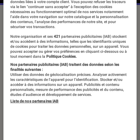
données liées à votre compte client. Vous pouvez refuser les traceurs
via le lien "continuer sans accepter" à l’exception des cookies
nécessaires au fonctionnement optimal de nos services notamment
Les films ”Avengers” restent les plus rentables jamais sortis
l’aide dans votre navigation sur notre catalogue et la personnalisation
des studios Marvel.
©Marvel Studios
des contenus, l’analyse des performances de notre site, et pour
sécuriser vos transactions.
Notre organisation et ses
421
partenaires publicitaires (IAB) stockent
et/ou accèdent à des informations, telles que les identifiants uniques
Au début des années 2000, les
de cookies pour traiter les données personnelles, sur un appareil. Vous
Avengers n’étaient pas vendeurs. Tout
pouvez accepter ou gérer vos préférences en cliquant ci-dessous ou à
tout moment dans la
Politique Cookies.
a changé avec l’arrivée du scénariste
Nos partenaires publicitaires (IAB) traitent des données selon les
finalités suivantes :
Brian Michael Bendis et ses
New
Utiliser des données de géolocalisation précises. Analyser activement
Avengers
. Retour sur cette série qui a
les caractéristiques de l’appareil pour l’identification. Stocker et/ou
accéder à des informations sur un appareil. Publicités et contenu
bouleversé le destin des Vengeurs, à
personnalisés, mesure de performance des publicités et du contenu,
études d’audience et développement de services.
l’occasion de sa réédition en format
Liste de nos partenaires IAB
omnibus par Panini Comics.
Introduction
L’empreinte que
Marvel
a laissé sur le monde