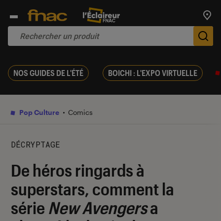
Trouv
De
NOS GUIDES DE L'ÉTÉ
BOICHI : L'EXPO VIRTUELLE
Pop Culture
Comics
DÉCRYPTAGE
De héros ringards à
superstars, comment la
série
New Avengers
a