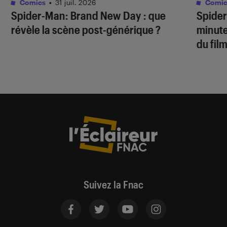
Comics
•
31 juil. 2026
Comic
Spider-Man: Brand New Day
: que
Spide
révèle la scène post-générique ?
minute
du fil
Suivez la Fnac