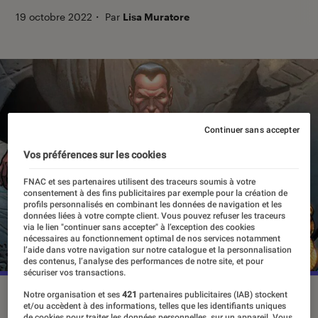
19 octobre 2022
・
Par
Lisa Muratore
Continuer sans accepter
Vos préférences sur les cookies
FNAC et ses partenaires utilisent des traceurs soumis à votre
consentement à des fins publicitaires par exemple pour la création de
profils personnalisés en combinant les données de navigation et les
données liées à votre compte client. Vous pouvez refuser les traceurs
via le lien "continuer sans accepter" à l’exception des cookies
nécessaires au fonctionnement optimal de nos services notamment
l’aide dans votre navigation sur notre catalogue et la personnalisation
des contenus, l’analyse des performances de notre site, et pour
sécuriser vos transactions.
©DC Comics
Notre organisation et ses
421
partenaires publicitaires (IAB) stockent
et/ou accèdent à des informations, telles que les identifiants uniques
de cookies pour traiter les données personnelles, sur un appareil. Vous