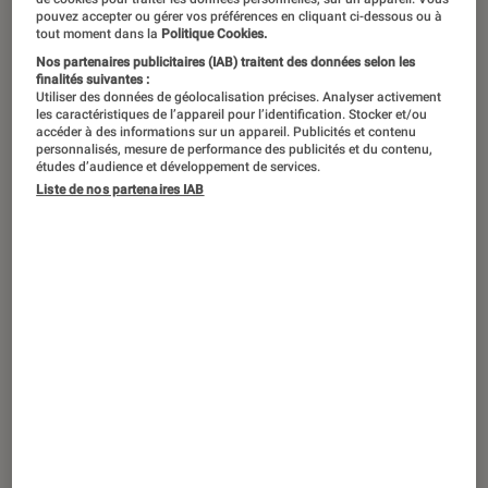
pouvez accepter ou gérer vos préférences en cliquant ci-dessous ou à
tout moment dans la
Politique Cookies.
Black Adam va enfin avoir droit à sa
Nos partenaires publicitaires (IAB) traitent des données selon les
propre adaptation
finalités suivantes :
Utiliser des données de géolocalisation précises. Analyser activement
cinématographique. L’occasion de
les caractéristiques de l’appareil pour l’identification. Stocker et/ou
accéder à des informations sur un appareil. Publicités et contenu
revenir sur l’unicité de l’un des
personnalisés, mesure de performance des publicités et du contenu,
études d’audience et développement de services.
personnages les plus anciens de
Liste de nos partenaires IAB
l’univers, mais surtout de comprendre
son ambivalence en tant qu’anti-héros.
Introduction
77 ans après sa première apparition dans les
comics,
Black Adam fera son entrée au cinéma
dans le film éponyme
porté par Dwayne
Johnson
le 19 octobre 2022. Créé par Otto
Binder et C.C. Beck, le personnage a fait une