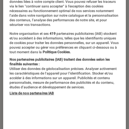
Aaron Taylor-Johnson dans “Kraven The Hunter”.
©Sony
données liées à votre compte client. Vous pouvez refuser les traceurs
via le lien "continuer sans accepter" à l’exception des cookies
nécessaires au fonctionnement optimal de nos services notamment
l’aide dans votre navigation sur notre catalogue et la personnalisation
des contenus, l’analyse des performances de notre site, et pour
Alors que le film produit par Sony
sécuriser vos transactions.
Kraven the Hunter
sort dans les salles
Notre organisation et ses
419
partenaires publicitaires (IAB) stockent
et/ou accèdent à des informations, telles que les identifiants uniques
le 18 décembre, retour sur une
de cookies pour traiter les données personnelles, sur un appareil. Vous
tentative d’univers partagé qui n’a
pouvez accepter ou gérer vos préférences en cliquant ci-dessous ou à
tout moment dans la
Politique Cookies.
jamais pu décoller.
Nos partenaires publicitaires (IAB) traitent des données selon les
finalités suivantes :
Utiliser des données de géolocalisation précises. Analyser activement
les caractéristiques de l’appareil pour l’identification. Stocker et/ou
Introduction
accéder à des informations sur un appareil. Publicités et contenu
À Hollywood, les succès des uns ont toujours
personnalisés, mesure de performance des publicités et du contenu,
études d’audience et développement de services.
donné des envies aux autres. Quand
Marvel
Liste de nos partenaires IAB
Studios
connaît une ascension fulgurante sans
précédent grâce à la notion d‘univers partagé
pendant plus de 10 ans – avec des
films
indépendants situés dans un même univers et