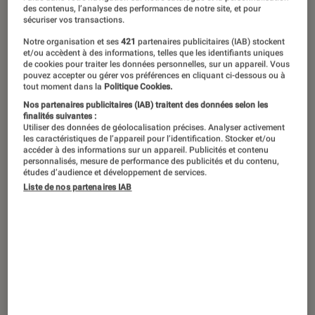
“Agatha All Along”, le 18 septembre sur Disney+.
©Marvel
des contenus, l’analyse des performances de notre site, et pour
Studios
sécuriser vos transactions.
Notre organisation et ses
421
partenaires publicitaires (IAB) stockent
et/ou accèdent à des informations, telles que les identifiants uniques
de cookies pour traiter les données personnelles, sur un appareil. Vous
À vos balais,
witches
! Quelques
pouvez accepter ou gérer vos préférences en cliquant ci-dessous ou à
tout moment dans la
Politique Cookies.
semaines avant Halloween, Marvel
Nos partenaires publicitaires (IAB) traitent des données selon les
lance la saison des sorcières avec
finalités suivantes :
Utiliser des données de géolocalisation précises. Analyser activement
Agatha All Along
, savoureux spin-off
les caractéristiques de l’appareil pour l’identification. Stocker et/ou
accéder à des informations sur un appareil. Publicités et contenu
de
WandaVision
à binger sur Disney+.
personnalisés, mesure de performance des publicités et du contenu,
études d’audience et développement de services.
Sorcière aussi méchante que
Liste de nos partenaires IAB
charismatique du MCU, Agatha
Harkness, incarnée par l’irrésistible
Kathryn Hahn, méritait amplement sa
série.