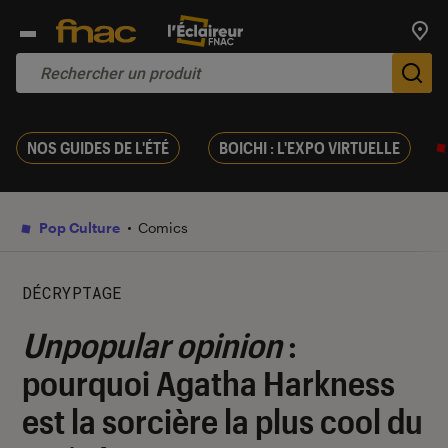
Trouv
De
NOS GUIDES DE L'ÉTÉ
BOICHI : L'EXPO VIRTUELLE
Pop Culture
Comics
DÉCRYPTAGE
Unpopular opinion
:
pourquoi Agatha Harkness
est la sorcière la plus cool du