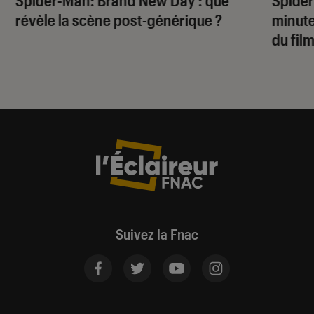
Spider-Man: Brand New Day
: que
Spide
révèle la scène post-générique ?
minute
du fil
Suivez la Fnac