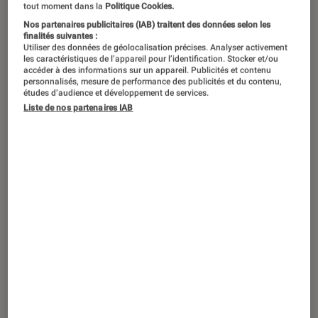
“The Penguin”, le 19 septembre sur Max.
©Max
tout moment dans la
Politique Cookies.
Nos partenaires publicitaires (IAB) traitent des données selon les
finalités suivantes :
Utiliser des données de géolocalisation précises. Analyser activement
Comme beaucoup de vilains, la
les caractéristiques de l’appareil pour l’identification. Stocker et/ou
accéder à des informations sur un appareil. Publicités et contenu
sorcière Agatha et le malfrat Le
personnalisés, mesure de performance des publicités et du contenu,
études d’audience et développement de services.
Pingouin ont une particularité : le
Liste de nos partenaires IAB
public les adore, malgré les horreurs
qu’ils ont pu commettre.
Introduction
Pour la rentrée, deux
super-vilains
vont faire du
bruit du côté des nouvelles
séries
. Le 19
septembre, Marvel dévoile
Agatha all Along
, un
show centré sur l’ennemie de la Sorcière rouge
(
WandaVision
). Du côté de DC Comics, c’est
Le
Pingouin
, grand rival de Batman, qui est au