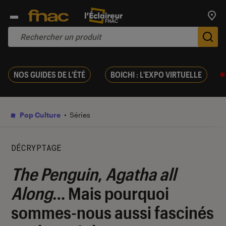
Trouv
De
NOS GUIDES DE L'ÉTÉ
BOICHI : L'EXPO VIRTUELLE
Pop Culture
Séries
DÉCRYPTAGE
The Penguin
,
Agatha all
Along
… Mais pourquoi
sommes-nous aussi fascinés