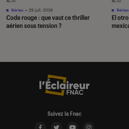
ACTU
ACTU
Séries
•
29 juil. 2026
Séries
Code rouge
: que vaut ce thriller
El otr
aérien sous tension ?
mexica
Suivez la Fnac