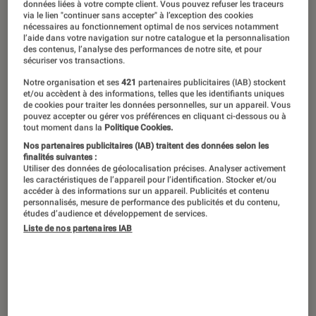
données liées à votre compte client. Vous pouvez refuser les traceurs
genre de niche ou ringard, la fantasy
via le lien "continuer sans accepter" à l’exception des cookies
nécessaires au fonctionnement optimal de nos services notamment
télévisée est entrée dans un nouvel
l’aide dans votre navigation sur notre catalogue et la personnalisation
des contenus, l’analyse des performances de notre site, et pour
âge d’or, portée par
Game of Thrones
.
sécuriser vos transactions.
Mais, à force de vouloir saigner à
Notre organisation et ses
421
partenaires publicitaires (IAB) stockent
et/ou accèdent à des informations, telles que les identifiants uniques
blanc l’engouement actuel, les
de cookies pour traiter les données personnelles, sur un appareil. Vous
pouvez accepter ou gérer vos préférences en cliquant ci-dessous ou à
producteurs ne vont-ils pas finir par
tout moment dans la
Politique Cookies.
lasser les fans, même les plus fidèles ?
Nos partenaires publicitaires (IAB) traitent des données selon les
finalités suivantes :
Utiliser des données de géolocalisation précises. Analyser activement
les caractéristiques de l’appareil pour l’identification. Stocker et/ou
accéder à des informations sur un appareil. Publicités et contenu
Introduction
Pour reprendre la fameuse expression du juge
personnalisés, mesure de performance des publicités et du contenu,
études d’audience et développement de services.
de la Cour suprême des États-Unis, Potter
Liste de nos partenaires IAB
Stewart, la fantasy c’est un peu comme la
pornographie :
« Difficile à définir, mais on sait
ce que c’est quand on en voit »
. Ce genre
appartenant à la
littérature de l’imaginaire
, qui