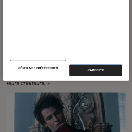
que celui des drames inspirés de faits réels ou
des uchronies, elles aussi rattachées à la
littérature de l’imaginaire.
Selon Justine Breton :
« La fantasy télévisée est
aussi politique et engagée que n’importe quelle
série : certains discours, progressistes ou
conservateurs, sont certes plus marqués et
facilement identifiables que d’autres, mais tous
GÉRER MES PRÉFÉRENCES
J'ACCEPTE
sont ancrés dans les systèmes de valeurs de
leurs créateurs. »