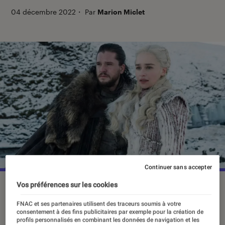
04 décembre 2022
・
Par
Marion Miclet
Continuer sans accepter
Vos préférences sur les cookies
©HBO
FNAC et ses partenaires utilisent des traceurs soumis à votre
consentement à des fins publicitaires par exemple pour la création de
Considérée jusqu’à peu comme un
profils personnalisés en combinant les données de navigation et les