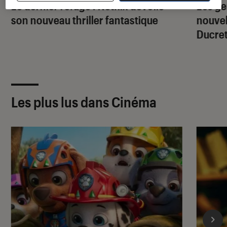
Le dernier refuge
: Netflix dévoile
Les g
son nouveau thriller fantastique
nouve
Ducret
Les plus lus dans Cinéma