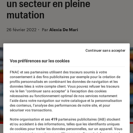
un secteur en pleine
mutation
26 février 2022
・
Par
Alexia De Mari
Continuer sans accepter
Vos préférences sur les cookies
FNAC et ses partenaires utilisent des traceurs soumis à votre
consentement à des fins publicitaires par exemple pour la création de
profils personnalisés en combinant les données de navigation et les
données liées à votre compte client. Vous pouvez refuser les traceurs
via le lien "continuer sans accepter" à l’exception des cookies
nécessaires au fonctionnement optimal de nos services notamment
l’aide dans votre navigation sur notre catalogue et la personnalisation
des contenus, l’analyse des performances de notre site, et pour
sécuriser vos transactions.
Notre organisation et ses
419
partenaires publicitaires (IAB) stockent
et/ou accèdent à des informations, telles que les identifiants uniques
de cookies pour traiter les données personnelles, sur un appareil. Vous
©2018 Michael Zech/All rights reserved