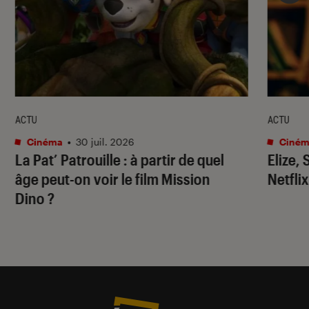
ACTU
ACTU
Cinéma
•
30 juil. 2026
Ciném
La Pat’ Patrouille
: à partir de quel
Elize,
âge peut-on voir le film
Mission
Netflix
Dino
?