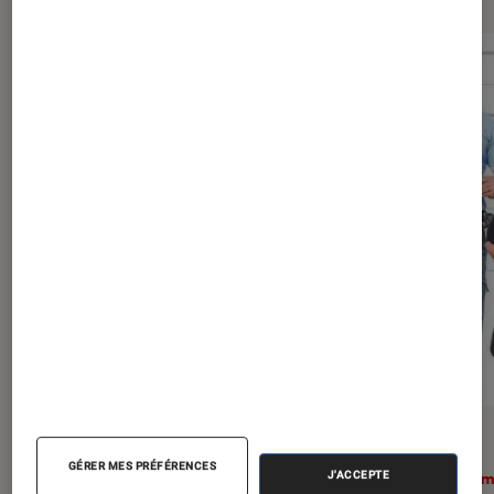
ACTU
ACTU
GÉRER MES PRÉFÉRENCES
J'ACCEPTE
Cinéma
•
06 août. 2026
Ciném