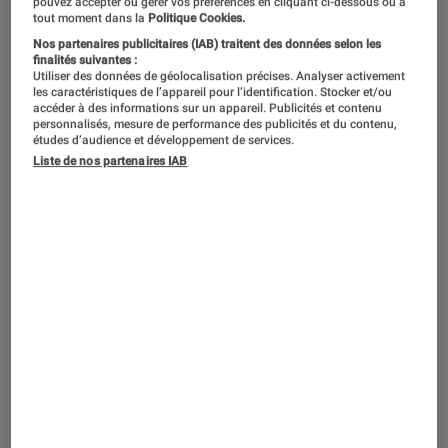
pouvez accepter ou gérer vos préférences en cliquant ci-dessous ou à
tout moment dans la
Politique Cookies.
Nos partenaires publicitaires (IAB) traitent des données selon les
finalités suivantes :
Depuis la crise sanitaire, les
Utiliser des données de géolocalisation précises. Analyser activement
les caractéristiques de l’appareil pour l’identification. Stocker et/ou
fermetures ponctuelles des salles et
accéder à des informations sur un appareil. Publicités et contenu
personnalisés, mesure de performance des publicités et du contenu,
les restrictions sanitaires ont accéléré
études d’audience et développement de services.
un processus déjà en place depuis
Liste de nos partenaires IAB
plusieurs années dans l’industrie
cinématographique : celui de la
montée en puissance des plateformes
de SVoD. Entre émulation et craintes,
les professionnels tentent de
s’adapter.
Introduction
Depuis le premier confinement, les salles de