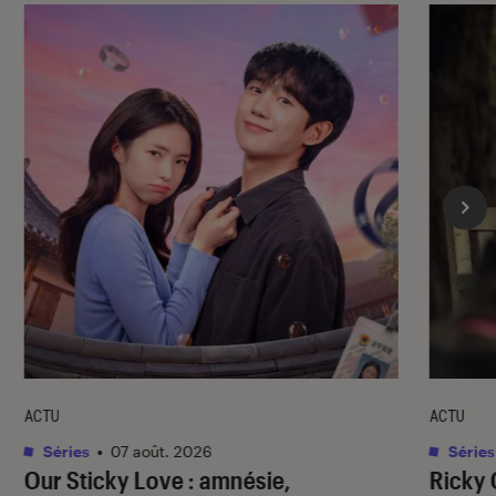
ACTU
ACTU
Séries
•
07 août. 2026
Séries
Our Sticky Love
: amnésie,
Ricky 