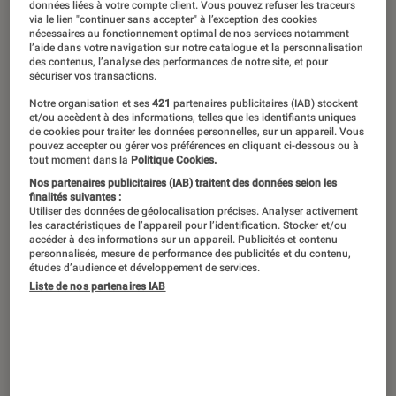
données liées à votre compte client. Vous pouvez refuser les traceurs
via le lien "continuer sans accepter" à l’exception des cookies
nécessaires au fonctionnement optimal de nos services notamment
l’aide dans votre navigation sur notre catalogue et la personnalisation
Adieu Netflix, Apple TV ou autre
des contenus, l’analyse des performances de notre site, et pour
sécuriser vos transactions.
Amazon Prime. Aujourd’hui, les séries
Notre organisation et ses
421
partenaires publicitaires (IAB) stockent
s’écoutent. Avec plusieurs milliers de
et/ou accèdent à des informations, telles que les identifiants uniques
fictions audio créées tous les ans,
de cookies pour traiter les données personnelles, sur un appareil. Vous
pouvez accepter ou gérer vos préférences en cliquant ci-dessous ou à
l’industrie est en plein boom. Et le
tout moment dans la
Politique Cookies.
Nos partenaires publicitaires (IAB) traitent des données selon les
public est au rendez-vous : chaque
finalités suivantes :
mois, les écoutes et téléchargements
Utiliser des données de géolocalisation précises. Analyser activement
les caractéristiques de l’appareil pour l’identification. Stocker et/ou
se comptent en millions.
accéder à des informations sur un appareil. Publicités et contenu
personnalisés, mesure de performance des publicités et du contenu,
études d’audience et développement de services.
Liste de nos partenaires IAB
Introduction
On connaît tous ce rituel. Fermer les yeux,
ouvrir les oreilles… Et écouter l’histoire que l’on
nous raconte. Une coutume qui existe depuis
les débuts de l’humanité et qui se perpétue,