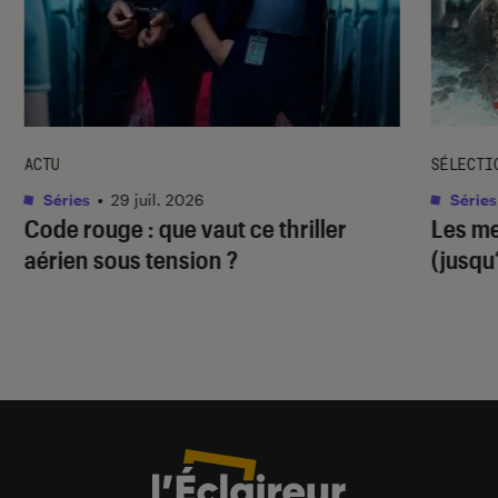
ACTU
SÉLECTI
Séries
•
29 juil. 2026
Séries
Code rouge
: que vaut ce thriller
Les me
aérien sous tension ?
(jusqu