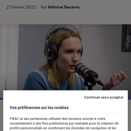
27 février 2022
・
Par
Héloïse Decarre
Continuer sans accepter
Vos préférences sur les cookies
Ana Girardot a adapté le roman de Joël Dicker,
La Disparition
de Stéphanie Mailer
, en série audio pour la plateforme
FNAC et ses partenaires utilisent des traceurs soumis à votre
Sybel.
©Capture Youtube - Clap m'en Cinq !, Les Interviews
consentement à des fins publicitaires par exemple pour la création de
Cinéma
profils personnalisés en combinant les données de navigation et les