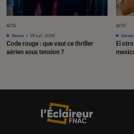
ACTU
ACTU
Séries
•
29 juil. 2026
Séries
Code rouge
: que vaut ce thriller
El otr
aérien sous tension ?
mexica