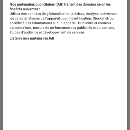
Naidra Ayadi joue dans la série “Parallèles”, disponible sur
Nos partenaires publicitaires (IAB) traitent des données selon les
Disney+.
©Rémy Tortosa
finalités suivantes :
Utiliser des données de géolocalisation précises. Analyser activement
les caractéristiques de l’appareil pour l’identification. Stocker et/ou
accéder à des informations sur un appareil. Publicités et contenu
personnalisés, mesure de performance des publicités et du contenu,
Comédienne, actrice, réalisatrice…
études d’audience et développement de services.
Naidra Ayadi passe sa vie à jouer. Son
Liste de nos partenaires IAB
dernier terrain de jeu :
Parallèles
, une
série fantastique et familiale aux
allures de
Stranger Things
et
Dark
. À
l’occasion de sa sortie sur Disney+, on
l’a interrogée sur les séries qui ont
marqué sa vie.
Parallèles
est la deuxième création
française de Disney+. Entre le