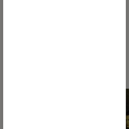
1
2
3
4
5
...
10
15
...
20
Les plus lus dans Fantasy