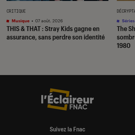
CRITIQUE
DÉCRYPT
Musique
•
07 août. 2026
Séries
THIS & THAT
: Stray Kids gagne en
The S
assurance, sans perdre son identité
sombr
1980
Suivez la Fnac