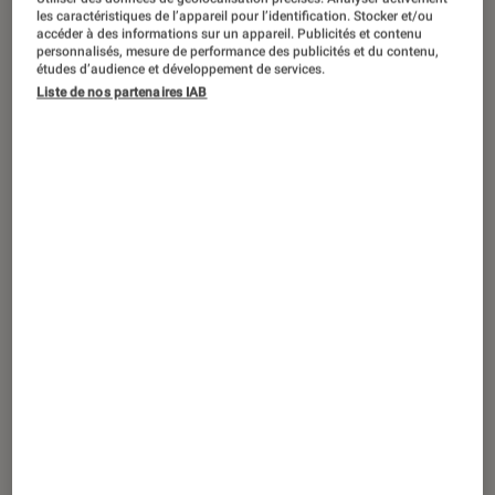
SÉLECTION
les caractéristiques de l’appareil pour l’identification. Stocker et/ou
accéder à des informations sur un appareil. Publicités et contenu
Livres / BD
•
23 juil. 2026
personnalisés, mesure de performance des publicités et du contenu,
Le top des nouveautés d’août Imaginaire
études d’audience et développement de services.
Liste de nos partenaires IAB