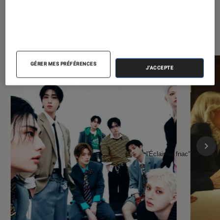
À la une de
VOIR TOUT
l'Éclaireur FNAC
GÉRER MES PRÉFÉRENCES
J'ACCEPTE
l'Éclaireur fnac">