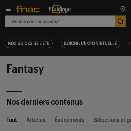
Trouv
De
NOS GUIDES DE L'ÉTÉ
BOICHI : L'EXPO VIRTUELLE
Fantasy
Nos derniers contenus
Tout
Articles
Événéments
Sélections et g