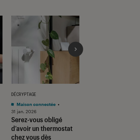
DÉCRYPTAGE
DÉCRYPTAGE
Maison connectée
•
Son
•
30 jan. 2026
Voici pourquoi les
31 jan. 2026
Serez-vous obligé
casques et écoute
d’avoir un thermostat
filaires font un re
chez vous dès
fracassant