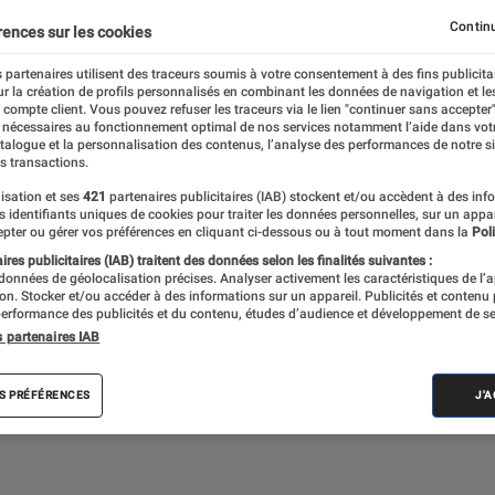
Gaming
Mobilité urbaine
Continu
rences sur les cookies
 partenaires utilisent des traceurs soumis à votre consentement à des fins publicita
r la création de profils personnalisés en combinant les données de navigation et l
e compte client. Vous pouvez refuser les traceurs via le lien "continuer sans accepter"
sques audio, objets connectés… l’Éclaireur
 nécessaires au fonctionnement optimal de nos services notamment l’aide dans vot
atalogue et la personnalisation des contenus, l’analyse des performances de notre si
 de l’actualité Tech décryptée, de nombreux
s transactions.
ue des tests de produits, réalisés par le
isation et ses
421
partenaires publicitaires (IAB) stockent et/ou accèdent à des inf
es identifiants uniques de cookies pour traiter les données personnelles, sur un appa
pter ou gérer vos préférences en cliquant ci-dessous ou à tout moment dans la
Poli
res publicitaires (IAB) traitent des données selon les finalités suivantes :
 données de géolocalisation précises. Analyser activement les caractéristiques de l’
tion. Stocker et/ou accéder à des informations sur un appareil. Publicités et contenu
erformance des publicités et du contenu, études d’audience et développement de se
s partenaires IAB
Android
Test
PC
Windows
Montre con
S PRÉFÉRENCES
J'