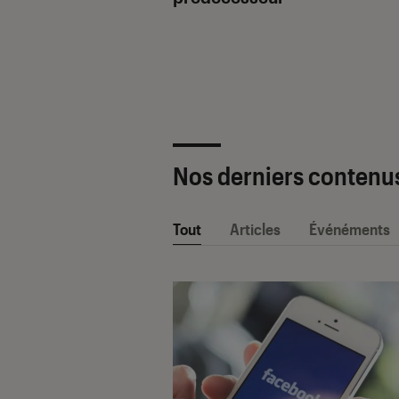
ètre SAV Fnac-
 2025 !
Nos derniers contenu
Tout
Articles
Événéments