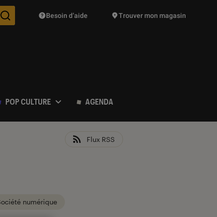
Besoin d’aide
Trouver mon magasin
Des suggestions de produits vont vous être proposées pendant vo
POP CULTURE
AGENDA
Flux RSS
Société numérique