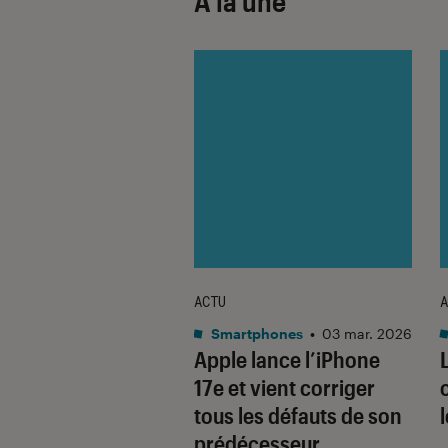
À la une
ACTU
A
•
08 oct. 2025
Smartphones
•
03 mar. 2026
 sont les produits
Apple lance l’iPhone
lus durables du
17e et vient corriger
é ? Découvrez les
tous les défauts de son
usions du
prédécesseur