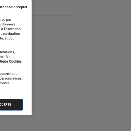
er sans accepter
ires par
es données
 à l’exception
re navigation
te, et pour
ormations,
reil. Vous
tique Cookies.
appareil pour
 personnalisés,
rvices.
nectée
ACCEPTE