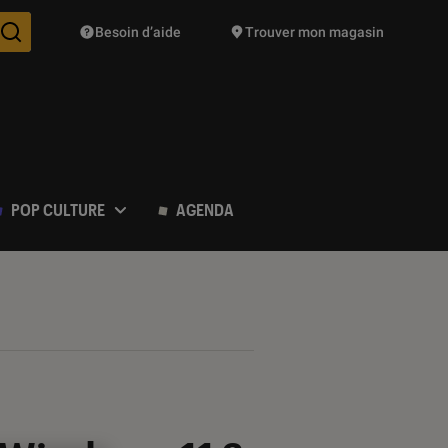
Besoin d’aide
Trouver mon magasin
Des suggestions de produits vont vous être proposées pendant vo
POP CULTURE
AGENDA