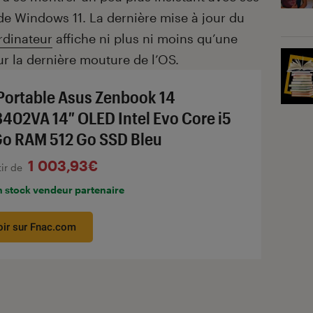
de Windows 11. La dernière mise à jour du
rdinateur
affiche ni plus ni moins qu’une
ur la dernière mouture de l’OS.
Portable Asus Zenbook 14
402VA 14″ OLED Intel Evo Core i5
Go RAM 512 Go SSD Bleu
1 003,93€
tir de
n stock vendeur partenaire
oir sur Fnac.com