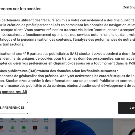
 Microsoft forceur avec
Continu
rences sur les cookies
ncore rien vu
 partenaires utilisent des traceurs soumis à votre consentement à des fins publicita
r la création de profils personnalisés en combinant les données de navigation et l
e compte client. Vous pouvez refuser les traceurs via le lien "continuer sans accepter"
 nécessaires au fonctionnement optimal de nos services notamment l’aide dans vot
atalogue et la personnalisation des contenus, l’analyse des performances de notre si
s transactions.
isation et ses
419
partenaires publicitaires (IAB) stockent et/ou accèdent à des inf
es identifiants uniques de cookies pour traiter les données personnelles, sur un appa
Les
pter ou gérer vos préférences en cliquant ci-dessous ou à tout moment dans la
Poli
res publicitaires (IAB) traitent des données selon les finalités suivantes :
 données de géolocalisation précises. Analyser activement les caractéristiques de l’
tion. Stocker et/ou accéder à des informations sur un appareil. Publicités et contenu
erformance des publicités et du contenu, études d’audience et développement de se
s partenaires IAB
S PRÉFÉRENCES
J'