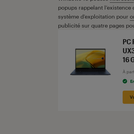
popups rappelant l’existence 
système d’exploitation pour
o
publicité sur quatre pages po
PC 
UX3
16 
À par
E
V