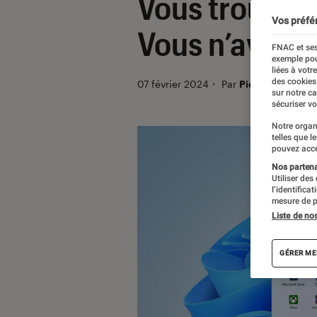
Vous trouviez
Vos préfé
Vous n’avez e
FNAC et ses
exemple pou
liées à votr
des cookies
07 février 2024
・
Par
Pierre Crochart
sur notre c
sécuriser vo
Notre organ
telles que l
pouvez acce
Nos partenai
Utiliser des
l’identifica
mesure de p
Liste de no
GÉRER ME