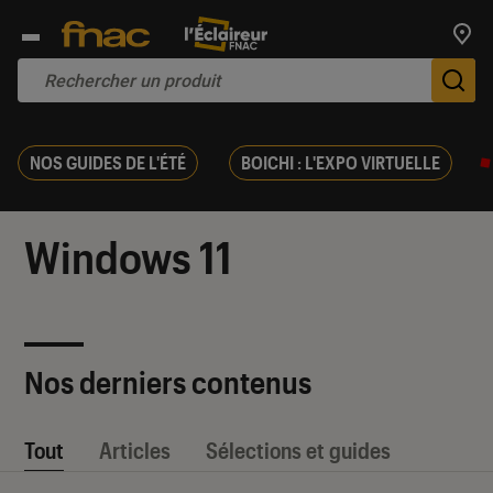
Trouv
De
NOS GUIDES DE L'ÉTÉ
BOICHI : L'EXPO VIRTUELLE
Windows 11
Nos derniers contenus
Tout
Articles
Sélections et guides