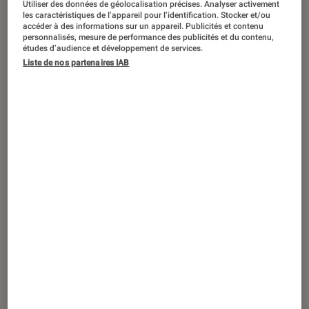
Utiliser des données de géolocalisation précises. Analyser activement
Informatique
•
04 août. 2026
les caractéristiques de l’appareil pour l’identification. Stocker et/ou
Windows 11 : Microsoft s’attaque enfin
accéder à des informations sur un appareil. Publicités et contenu
personnalisés, mesure de performance des publicités et du contenu,
au problème des performances sur 8 Go
études d’audience et développement de services.
Liste de nos partenaires IAB
de RAM