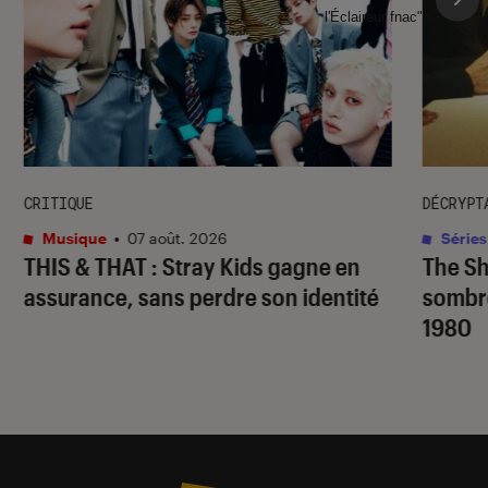
l'Éclaireur fnac">
CRITIQUE
DÉCRYPT
Musique
•
07 août. 2026
Séries
THIS & THAT
: Stray Kids gagne en
The S
assurance, sans perdre son identité
sombr
1980