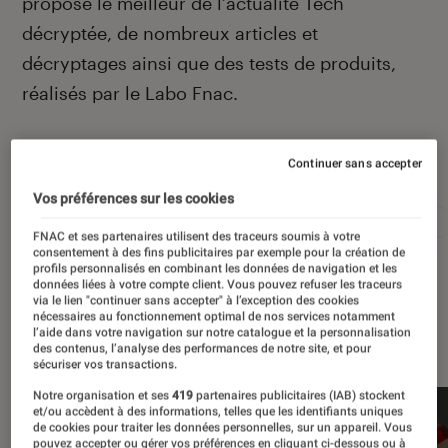
propose le meilleur de l’actualité Tech
décryptée, de nombreux articles et
décryptages ainsi que des tests de produits,
réalisés par le Labo Fnac.
Continuer sans accepter
Autour de ce sujet
Vos préférences sur les cookies
Apple
Intelligence artificielle
Android
Test
FNAC et ses partenaires utilisent des traceurs soumis à votre
consentement à des fins publicitaires par exemple pour la création de
profils personnalisés en combinant les données de navigation et les
données liées à votre compte client. Vous pouvez refuser les traceurs
via le lien "continuer sans accepter" à l’exception des cookies
nécessaires au fonctionnement optimal de nos services notamment
À la une
l’aide dans votre navigation sur notre catalogue et la personnalisation
des contenus, l’analyse des performances de notre site, et pour
sécuriser vos transactions.
Notre organisation et ses
419
partenaires publicitaires (IAB) stockent
et/ou accèdent à des informations, telles que les identifiants uniques
de cookies pour traiter les données personnelles, sur un appareil. Vous
pouvez accepter ou gérer vos préférences en cliquant ci-dessous ou à