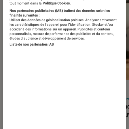
tout moment dans la
Politique Cookies.
Nos partenaires publicitaires (IAB) traitent des données selon les
finalités suivantes :
Utiliser des données de géolocalisation précises. Analyser activement
les caractéristiques de l’appareil pour l’identification. Stocker et/ou
accéder à des informations sur un appareil. Publicités et contenu
personnalisés, mesure de performance des publicités et du contenu,
études d’audience et développement de services.
Liste de nos partenaires IAB
ACTU
ACTU
Smartphones
•
03 mar. 2026
Infor
Apple lance l’iPhone 17e et vient
Le Mac
corriger tous les défauts de son
découv
prédécesseur