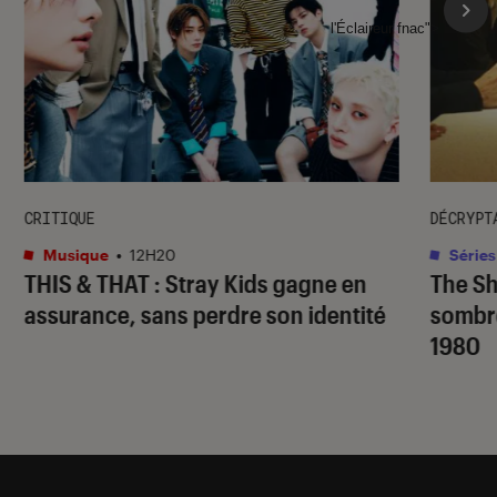
l'Éclaireur fnac">
CRITIQUE
DÉCRYPT
Musique
•
12H20
Séries
THIS & THAT
: Stray Kids gagne en
The S
assurance, sans perdre son identité
sombr
1980