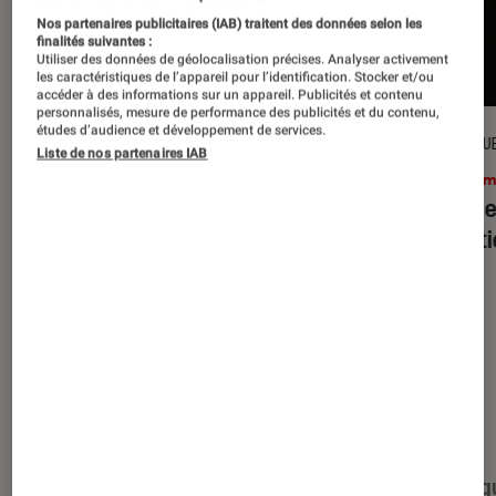
Nos partenaires publicitaires (IAB) traitent des données selon les
finalités suivantes :
Utiliser des données de géolocalisation précises. Analyser activement
les caractéristiques de l’appareil pour l’identification. Stocker et/ou
accéder à des informations sur un appareil. Publicités et contenu
personnalisés, mesure de performance des publicités et du contenu,
études d’audience et développement de services.
CRITIQUE
CRITIQU
Liste de nos partenaires IAB
Cinéma
•
15 juil. 2026
Ciném
L’Odyssée
: Christopher Nolan à la
Evil D
hauteur du mythe ?
minut
Nos derniers contenus
Tout
Articles
Événéments
Sélections et g