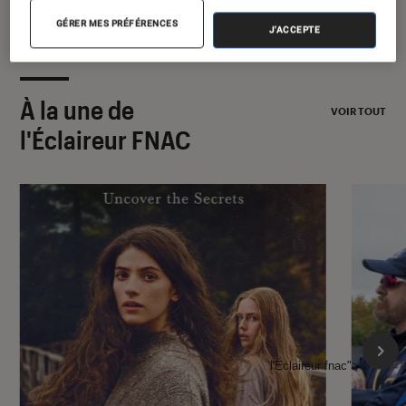
GÉRER MES PRÉFÉRENCES
J'ACCEPTE
À la une de
VOIR TOUT
l'Éclaireur FNAC
l'Éclaireur fnac">