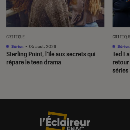
CRITIQUE
CRITIQU
Séries
•
05 août. 2026
Séries
Sterling Point
, l’île aux secrets qui
Ted L
répare le teen drama
retour
séries