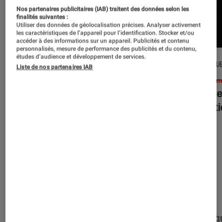
Nos partenaires publicitaires (IAB) traitent des données selon les
finalités suivantes :
Utiliser des données de géolocalisation précises. Analyser activement
les caractéristiques de l’appareil pour l’identification. Stocker et/ou
accéder à des informations sur un appareil. Publicités et contenu
personnalisés, mesure de performance des publicités et du contenu,
études d’audience et développement de services.
CRITIQUE
CRITIQU
Liste de nos partenaires IAB
Cinéma
•
15 juil. 2026
Ciném
L’Odyssée
: Christopher Nolan à la
Evil D
hauteur du mythe ?
minut
Nos derniers contenus
Tout
Articles
Événéments
Sélections et g