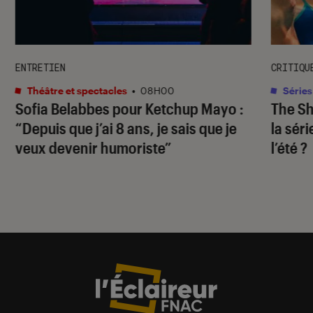
ENTRETIEN
CRITIQU
Théâtre et spectacles
•
08H00
Séries
Sofia Belabbes pour
Ketchup Mayo
:
The S
“Depuis que j’ai 8 ans, je sais que je
la sér
veux devenir humoriste”
l’été ?