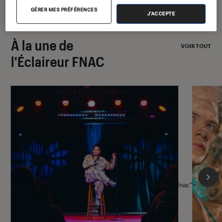
GÉRER MES PRÉFÉRENCES
J'ACCEPTE
À la une de
VOIR TOUT
l'Éclaireur FNAC
l'Éclaireur fnac">