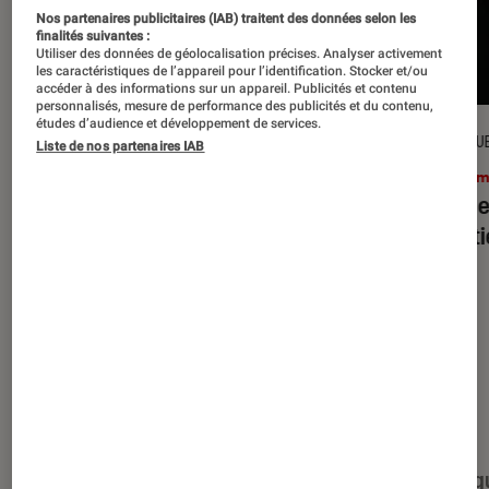
Nos partenaires publicitaires (IAB) traitent des données selon les
finalités suivantes :
Utiliser des données de géolocalisation précises. Analyser activement
les caractéristiques de l’appareil pour l’identification. Stocker et/ou
accéder à des informations sur un appareil. Publicités et contenu
personnalisés, mesure de performance des publicités et du contenu,
études d’audience et développement de services.
CRITIQUE
CRITIQU
Liste de nos partenaires IAB
Cinéma
•
15 juil. 2026
Ciném
L’Odyssée
: Christopher Nolan à la
Evil D
hauteur du mythe ?
minut
Nos derniers contenus
Tout
Articles
Événéments
Sélections et g