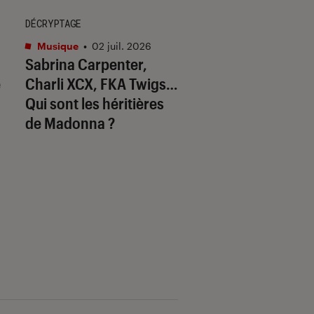
DÉCRYPTAGE
SÉLECTION
Musique
•
02 juil. 2026
Musique
•
18 juin 20
Sabrina Carpenter,
Et si on avait trou
é
Charli XCX, FKA Twigs…
tubes de l’été 202
Qui sont les héritières
de Madonna ?