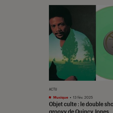
ACTU
Musique
•
13 fév. 2025
Objet culte : le double sh
groovy de Quincy Jones