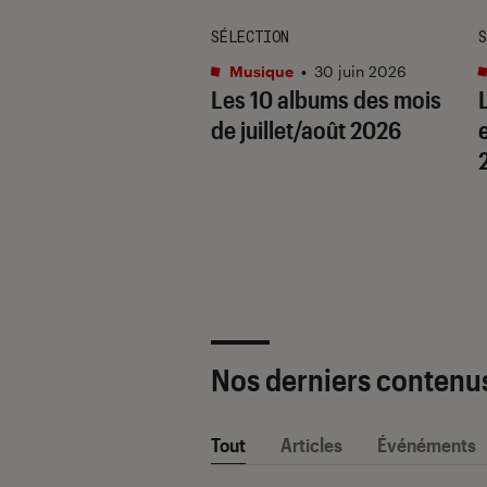
TAGE
SÉLECTION
S
que
•
15 juil. 2026
Musique
•
30 juin 2026
r Swift, nepo
Les 10 albums des mois
 « Daughter From
de juillet/août 2026
e
 : 5 choses à
r sur Gracie
ms
Nos derniers contenu
Tout
Articles
Événéments