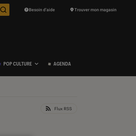
Besoin d’aide
Trouver mon magasin
Des suggestions de produits vont vous être proposées pendant vo
POP CULTURE
AGENDA
Flux RSS