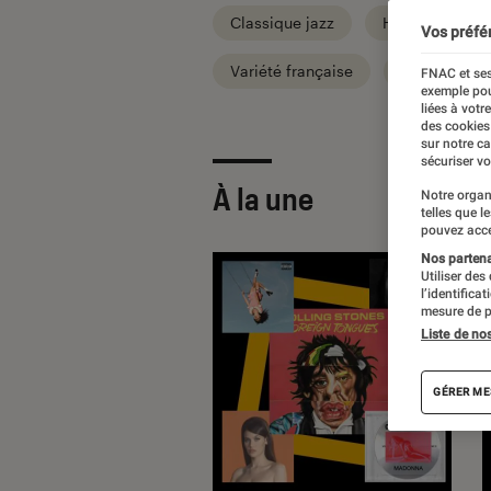
Classique jazz
Hard metal
Vos préfé
Variété française
World
FNAC et ses
exemple pou
liées à votr
des cookies
sur notre c
sécuriser vo
À la une
Notre organ
telles que l
pouvez acce
Nos partenai
Utiliser des
l’identifica
mesure de p
Liste de no
GÉRER ME