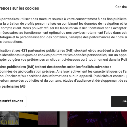
Les dix albums du mois
Pop rock indé électro
Rap R&
Continu
rences sur les cookies
 partenaires utilisent des traceurs soumis à votre consentement à des fins publicita
r la création de profils personnalisés en combinant les données de navigation et l
e compte client. Vous pouvez refuser les traceurs via le lien "continuer sans accepter"
 nécessaires au fonctionnement optimal de nos services notamment l’aide dans vot
atalogue et la personnalisation des contenus, l’analyse des performances de notre si
s transactions.
isation et ses
421
partenaires publicitaires (IAB) stockent et/ou accèdent à des inf
es identifiants uniques de cookies pour traiter les données personnelles, sur un appa
pter ou gérer vos préférences en cliquant ci-dessous ou à tout moment dans la
Poli
res publicitaires (IAB) traitent des données selon les finalités suivantes :
 données de géolocalisation précises. Analyser activement les caractéristiques de l’
tion. Stocker et/ou accéder à des informations sur un appareil. Publicités et contenu
erformance des publicités et du contenu, études d’audience et développement de se
s partenaires IAB
S PRÉFÉRENCES
J'