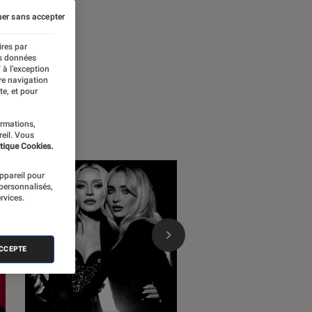
B soul funk
er sans accepter
ires par
es données
 à l’exception
re navigation
te, et pour
ormations,
reil. Vous
tique Cookies.
appareil pour
 personnalisés,
rvices.
ACCEPTE