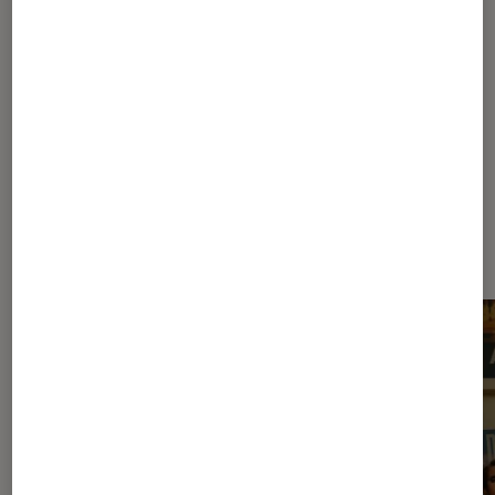
25
50
...
100
Les plus lus dans Pop rock indé
électro