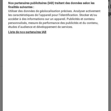
Nos partenaires publicitaires (IAB) traitent des données selon les
: entre lumière et obscurité
Moon R
finalités suivantes :
Utiliser des données de géolocalisation précises. Analyser activement
pratiq
les caractéristiques de l’appareil pour l’identification. Stocker et/ou
accéder à des informations sur un appareil. Publicités et contenu
personnalisés, mesure de performance des publicités et du contenu,
études d’audience et développement de services.
Liste de nos partenaires IAB
Nos derniers contenus
Tout
Articles
Sélections et guides