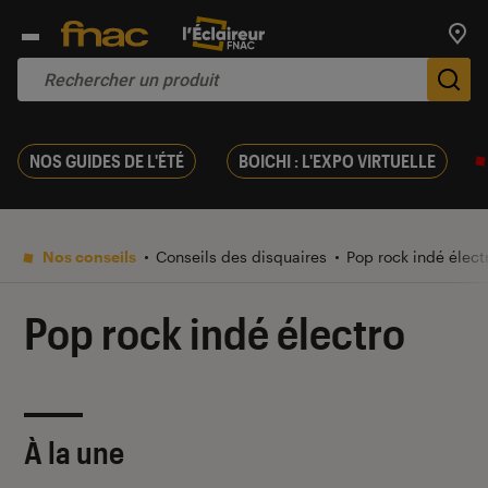
Trouv
De
NOS GUIDES DE L'ÉTÉ
BOICHI : L'EXPO VIRTUELLE
Nos conseils
Conseils des disquaires
Pop rock indé élect
Pop rock indé électro
À la une