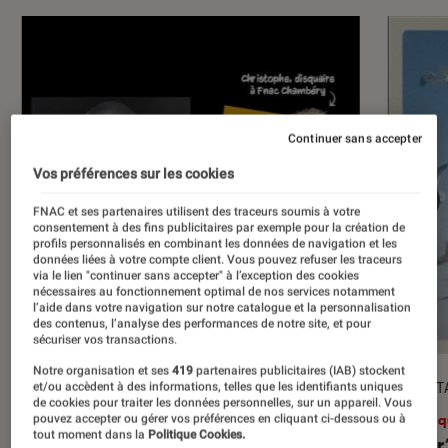
Continuer sans accepter
Vos préférences sur les cookies
FNAC et ses partenaires utilisent des traceurs soumis à votre
consentement à des fins publicitaires par exemple pour la création de
profils personnalisés en combinant les données de navigation et les
données liées à votre compte client. Vous pouvez refuser les traceurs
via le lien "continuer sans accepter" à l’exception des cookies
nécessaires au fonctionnement optimal de nos services notamment
l’aide dans votre navigation sur notre catalogue et la personnalisation
des contenus, l’analyse des performances de notre site, et pour
sécuriser vos transactions.
Notre organisation et ses
419
partenaires publicitaires (IAB) stockent
DÉCRYPTAGE
DÉCRYPT
et/ou accèdent à des informations, telles que les identifiants uniques
de cookies pour traiter les données personnelles, sur un appareil. Vous
Musique
•
01 déc. 2023
Musiq
pouvez accepter ou gérer vos préférences en cliquant ci-dessous ou à
tout moment dans la
Politique Cookies.
I/O, le nouvel album de Peter Gabriel
Taylor