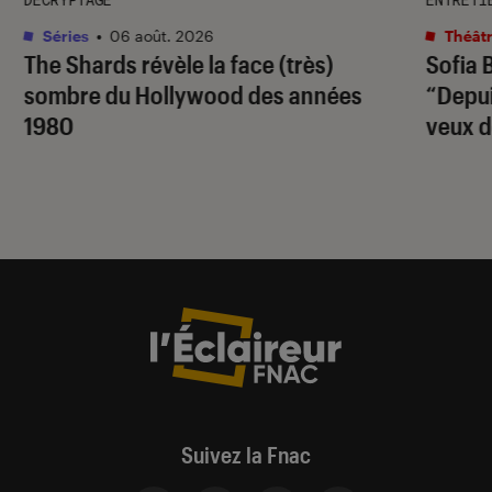
Séries
•
06 août. 2026
Théâtr
The Shards
révèle la face (très)
Sofia 
sombre du Hollywood des années
“Depuis
1980
veux d
Suivez la Fnac