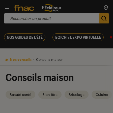
Trouv
De
NOS GUIDES DE L'ÉTÉ
BOICHI : L'EXPO VIRTUELLE
Nos conseils
Conseils maison
Conseils maison
Beauté santé
Bien-être
Bricolage
Cuisine