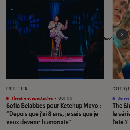
l'Éclaireur fnac">
ENTRETIEN
CRITIQU
Théâtre et spectacles
•
08H00
Séries
Sofia Belabbes pour
Ketchup Mayo
:
The S
“Depuis que j’ai 8 ans, je sais que je
la sér
veux devenir humoriste”
l’été ?