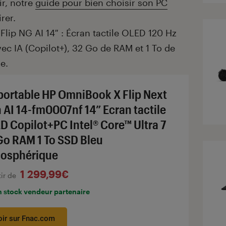
ir, notre
guide pour bien choisir son PC
rer.
lip NG AI 14″ : Écran tactile OLED 120 Hz
vec IA (Copilot+), 32 Go de RAM et 1 To de
e.
portable HP OmniBook X Flip Next
 AI 14-fm0007nf 14” Ecran tactile
D Copilot+PC Intel® Core™ Ultra 7
Go RAM 1 To SSD Bleu
osphérique
1 299,99€
tir de
n stock vendeur partenaire
oir sur Fnac.com