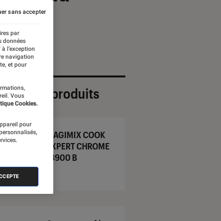
er sans accepter
ires par
es données
 à l’exception
re navigation
te, et pour
ormations,
ection de produits
reil. Vous
tique Cookies.
appareil pour
 personnalisés,
MAGIMIX COOK
rvices.
EXPERT CHROME
18900 B
ACCEPTE