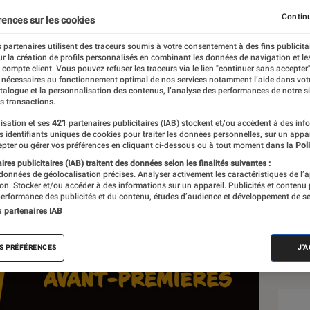
Continu
rences sur les cookies
 partenaires utilisent des traceurs soumis à votre consentement à des fins publicita
r la création de profils personnalisés en combinant les données de navigation et l
e compte client. Vous pouvez refuser les traceurs via le lien "continuer sans accepter"
 nécessaires au fonctionnement optimal de nos services notamment l’aide dans vot
atalogue et la personnalisation des contenus, l’analyse des performances de notre si
s transactions.
isation et ses
421
partenaires publicitaires (IAB) stockent et/ou accèdent à des inf
Sél
es identifiants uniques de cookies pour traiter les données personnelles, sur un appa
pter ou gérer vos préférences en cliquant ci-dessous ou à tout moment dans la
Poli
res publicitaires (IAB) traitent des données selon les finalités suivantes :
 données de géolocalisation précises. Analyser activement les caractéristiques de l’
tion. Stocker et/ou accéder à des informations sur un appareil. Publicités et contenu
erformance des publicités et du contenu, études d’audience et développement de se
s partenaires IAB
S PRÉFÉRENCES
J'