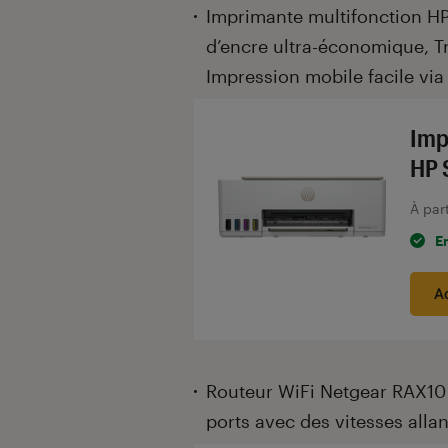
Imprimante multifonction H
d’encre ultra-économique, Tr
Impression mobile facile via 
Imp
HP 
À par
E
A
Routeur WiFi Netgear RAX10 :
ports avec des vitesses allan