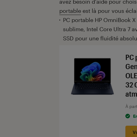
avez besoin d’aide pour chois
portable
est là pour vous éclai
PC portable HP OmniBook X F
sublime, Intel Core Ultra 7 a
SSD pour une fluidité absolu
PC 
Gen
OLE
32 
atm
À par
E
V