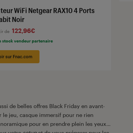
teur WiFi Netgear RAX10 4 Ports
abit Noir
122,96€
tir de
n stock vendeur partenaire
oir sur Fnac.com
ssi de belles offres Black Friday en avant-
r le jeu, casque immersif pour ne rien
panoramique pour en prendre plein les yeux…
our votre
setup
et de vous préparer pour les