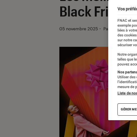
Black Friday
Vos préfé
FNAC et ses
exemple pou
05 novembre 2025
・
Par
Milan Lebas
liées à votr
des cookies
sur notre c
sécuriser vo
Notre organ
telles que l
pouvez acce
Nos partenai
Utiliser des
l’identifica
mesure de p
Liste de no
GÉRER ME