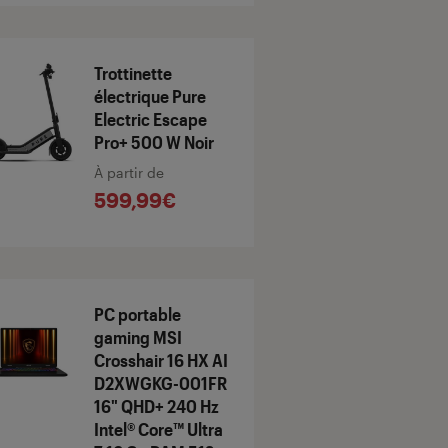
Trottinette
électrique Pure
Electric Escape
Pro+ 500 W Noir
À partir de
599,99€
PC portable
gaming MSI
Crosshair 16 HX AI
D2XWGKG-001FR
16" QHD+ 240 Hz
Intel® Core™ Ultra