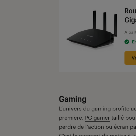
Rou
Gig
À par
E
V
Gaming
L’univers du gaming profite au
première.
PC gamer
taillé pou
perdre de l’action ou écran 
C’est le moment de mettre à j