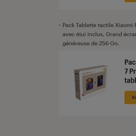
Pack Tablette tactile Xiaomi 
avec étui inclus, Grand écra
généreuse de 256 Go.
Pac
7 Pr
tab
V