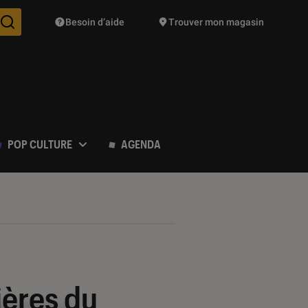
Besoin d’aide
Trouver mon magasin
Des suggestions de produits vont vous être proposées pendant vo
POP CULTURE
AGENDA
ières du