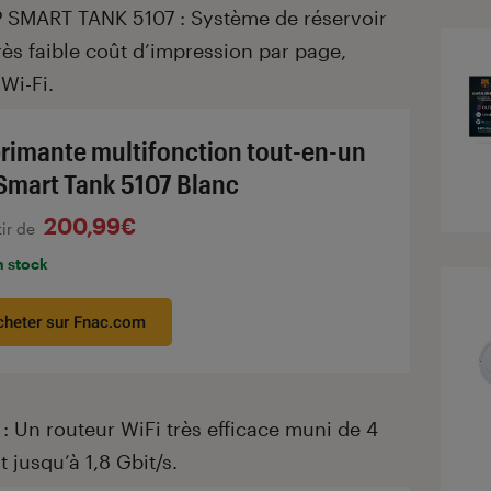
P SMART TANK 5107 : Système de réservoir
ès faible coût d’impression par page,
Wi-Fi.
rimante multifonction tout-en-un
Smart Tank 5107 Blanc
200,99€
tir de
n stock
cheter sur Fnac.com
 Un routeur WiFi très efficace muni de 4
t jusqu’à 1,8 Gbit/s.