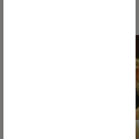
À la une de
VOIR TOUT
l'Éclaireur FNAC
l'Éclaireur fnac">