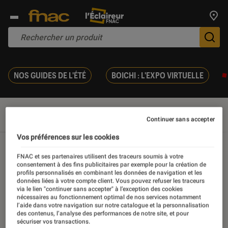
Trouv
De
NOS GUIDES DE L'ÉTÉ
BOICHI : L'EXPO VIRTUELLE
Nos conseils
Conseils maison
Bien-être
Continuer sans accepter
Vos préférences sur les cookies
Bien-être
FNAC et ses partenaires utilisent des traceurs soumis à votre
consentement à des fins publicitaires par exemple pour la création de
profils personnalisés en combinant les données de navigation et les
données liées à votre compte client. Vous pouvez refuser les traceurs
via le lien "continuer sans accepter" à l’exception des cookies
nécessaires au fonctionnement optimal de nos services notamment
l’aide dans votre navigation sur notre catalogue et la personnalisation
Nos derniers contenus
des contenus, l’analyse des performances de notre site, et pour
sécuriser vos transactions.