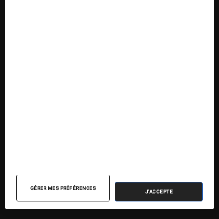
Nos contenus
Nos flux RSS
Articles
Tests
Dossiers
Sélections et guides
Agenda
GÉRER MES PRÉFÉRENCES
J'ACCEPTE
Podcasts