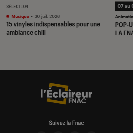
07 au 
SÉLECTION
Musique
•
30 juil. 2026
Animati
15 vinyles indispensables pour une
POP-U
ambiance chill
LA FN
Suivez la Fnac