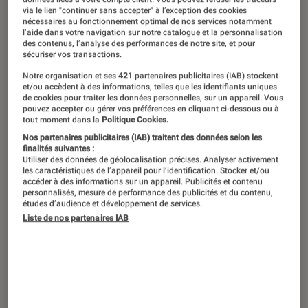
Depuis ses débuts sous les traits de
via le lien "continuer sans accepter" à l’exception des cookies
l’héroïne Disney Hannah Montana,
nécessaires au fonctionnement optimal de nos services notamment
l’aide dans votre navigation sur notre catalogue et la personnalisation
l’autrice-compositrice-interprète Miley
des contenus, l’analyse des performances de notre site, et pour
sécuriser vos transactions.
Cyrus explore, à travers ses œuvres,
Notre organisation et ses
421
partenaires publicitaires (IAB) stockent
une multitude de facettes de sa
et/ou accèdent à des informations, telles que les identifiants uniques
de cookies pour traiter les données personnelles, sur un appareil. Vous
personnalité. De l’icône ultra-
pouvez accepter ou gérer vos préférences en cliquant ci-dessous ou à
tout moment dans la
Politique Cookies.
provocatrice à la femme libre et
Nos partenaires publicitaires (IAB) traitent des données selon les
indépendante, en passant par la diva
finalités suivantes :
Utiliser des données de géolocalisation précises. Analyser activement
punk-rock, retour sur les diverses
les caractéristiques de l’appareil pour l’identification. Stocker et/ou
accéder à des informations sur un appareil. Publicités et contenu
métamorphoses d’une artiste qui ne
personnalisés, mesure de performance des publicités et du contenu,
études d’audience et développement de services.
cesse de se réinventer.
Liste de nos partenaires IAB
Introduction
Que ce soit en chantant dans une série
populaire pour adolescents, en twerkant aux
côtés du chanteur controversé Robin Thicke