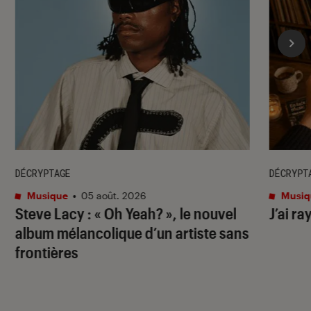
DÉCRYPTAGE
DÉCRYPT
Musique
•
05 août. 2026
Musiq
Steve Lacy : « Oh Yeah? », le nouvel
J’ai ra
album mélancolique d’un artiste sans
frontières